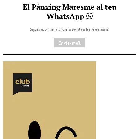
El Pànxing Maresme al teu
WhatsApp
Sigues el primer a tindre la revista a les teves mans.
Envia-me'l