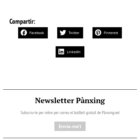
Compartir:
Facebook
Twitter
Pinterest
LinkedIn
Newsletter Pànxing
Subscriu-te per rebre per correu el butlletí gratuït de Pànxing.net​
Envia-me'l