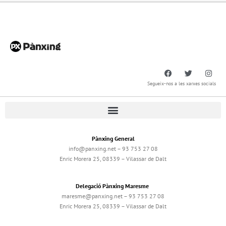
Segueix-nos a les xarxes socials
Pànxing General
info@panxing.net – 93 753 27 08
Enric Morera 25, 08339 – Vilassar de Dalt
Delegació Pànxing Maresme
maresme@panxing.net – 93 753 27 08
Enric Morera 25, 08339 – Vilassar de Dalt