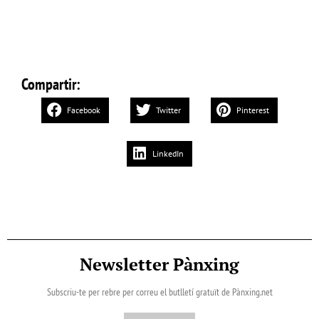
Compartir:
Facebook
Twitter
Pinterest
LinkedIn
Newsletter Pànxing
Subscriu-te per rebre per correu el butlletí gratuït de Pànxing.net​