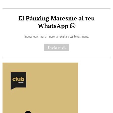
El Pànxing Maresme al teu
WhatsApp
Sigues el primer a tindre la revista a les teves mans.
Envia-me'l