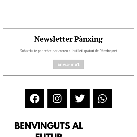
Newsletter Pànxing
Subscriu-te per rebre per correu el butlletí gratuït de Pànxing.net​
Envia-me'l