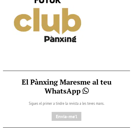
El Pànxing Maresme al teu
WhatsApp
Sigues el primer a tindre la revista a les teves mans.
Envia-me'l