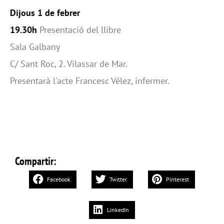
Dijous 1 de febrer
19.30h
Presentació del llibre
Sala Galbany
C/ Sant Roc, 2. Vilassar de Mar.
Presentarà l'acte Francesc Vélez, infermer.
Compartir:
Facebook
Twitter
Pinterest
LinkedIn