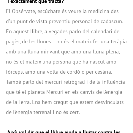
I exactament què tracta?
El Obsérvate, escúchate és veure la medicina des
d’un punt de vista preventiu personal de cadascun.
En aquest llibre, a vegades parlo del calendari del
pagès, de les llunes… no és el mateix fer una teràpia
amb una lluna minvant que amb una lluna plena;
no és el mateix una persona que ha nascut amb
fòrceps, amb una volta de cordó o per cesària.
També parlo del mercuri retrògrad i de la influència
que té el planeta Mercuri en els canvis de l’energia
de la Terra. Ens hem cregut que estem desvinculats
de l’energia terrenal i no és cert.
Això vol dir que el llibre ajuda a lluitar contra les