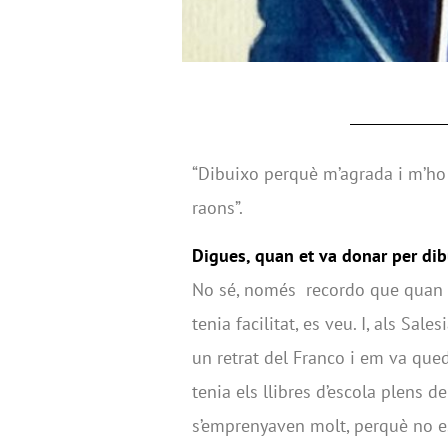
“Dibuixo perquè m’agrada i m’ho p
raons”.
Digues, quan et va donar per dib
No sé, només recordo que quan a
tenia facilitat, es veu. I, als Sal
un retrat del Franco i em va qued
tenia els llibres d’escola plens d
s’emprenyaven molt, perquè no es