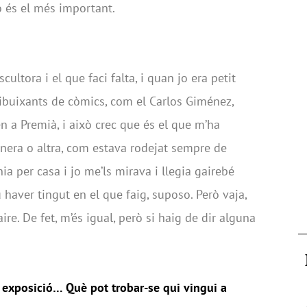
ò és el més important.
cultora i el que faci falta, i quan jo era petit
ibuixants de còmics, com el Carlos Giménez,
ien a Premià, i això crec que és el que m’ha
nera o altra, com estava rodejat sempre de
ia per casa i jo me’ls mirava i llegia gairebé
 haver tingut en el que faig, suposo. Però vaja,
re. De fet, m’és igual, però si haig de dir alguna
ta exposició… Què pot trobar-se qui vingui a