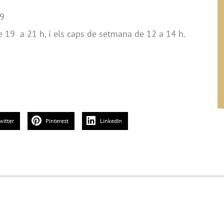
19
e 19 a 21 h, i els caps de setmana de 12 a 14 h.
witter
Pinterest
LinkedIn