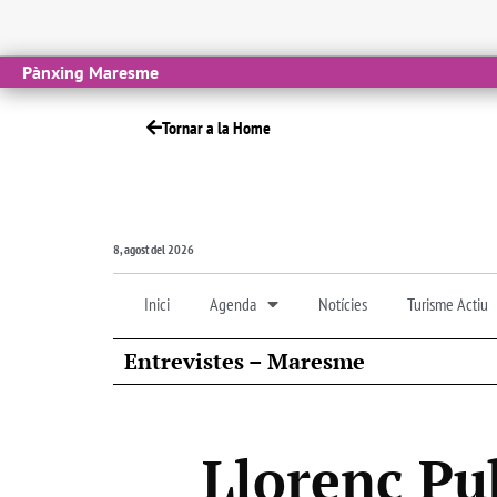
Pànxing Maresme
Tornar a la Home
8, agost del 2026
Inici
Agenda
Notícies
Turisme Actiu
Entrevistes – Maresme
Llorenç Pub