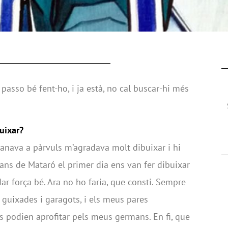
asso bé fent-ho, i ja està, no cal buscar-hi més
uixar?
nava a pàrvuls m’agradava molt dibuixar i hi
esians de Mataró el primer dia ens van fer dibuixar
ar força bé. Ara no ho faria, que consti. Sempre
e guixades i garagots, i els meus pares
 podien aprofitar pels meus germans. En fi, que