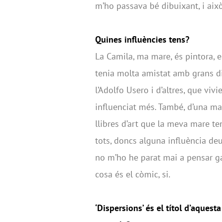
m’ho passava bé dibuixant, i aix
Quines influències tens?
La Camila, ma mare, és pintora, es
tenia molta amistat amb grans d
l’Adolfo Usero i d’altres, que viv
influenciat més. També, d’una ma
llibres d’art que la meva mare ten
tots, doncs alguna influència deu
no m’ho he parat mai a pensar gai
cosa és el còmic, si.
‘Dispersions’ és el títol d’aques