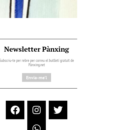
Newsletter Pànxing
Subscriu-te per rebre per correu el butlletí gratuït de
Pànxing.net​
Envia-me'l