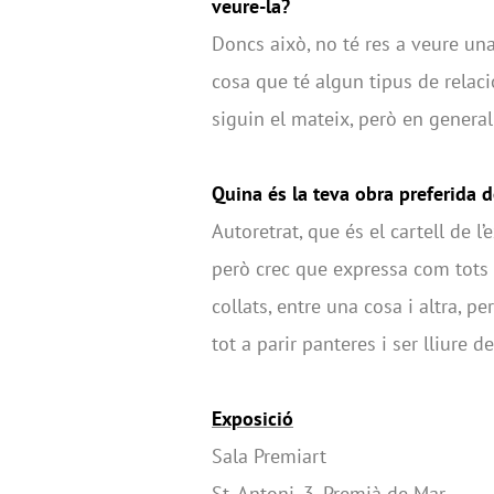
veure-la?
Doncs això, no té res a veure una 
cosa que té algun tipus de relaci
siguin el mateix, però en general 
Quina és la teva obra preferida 
Autoretrat, que és el cartell de l
però crec que expressa com tots 
collats, entre una cosa i altra, p
tot a parir panteres i ser lliure d
Exposició
Sala Premiart
St. Antoni, 3. Premià de Mar