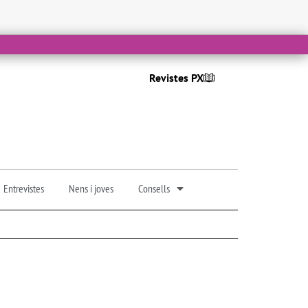
Revistes PX
Entrevistes
Nens i joves
Consells