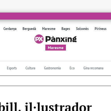
Cerdanya
Berguedà
Maresme
Bages
Solsonès
Pirineus
Maresme
Esports
Cultura
Gastronomia
Eco
Gina recomana
ill, il·lustrador