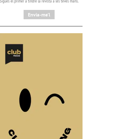
Sigues el primer a tindre la revista a les teves mans.
Envia-me'l