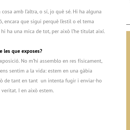
cosa amb l’altra, o sí, jo què sé. Hi ha alguna
ó, encara que sigui perquè l’estil o el tema
hi ha una mica de tot, per això l’he titulat així.
de les que exposes?
’exposició. No m’hi assemblo en res físicament,
ens sentim a la vida: estem en una gàbia
erò de tant en tant un intenta fugir i enviar-ho
e veritat. I en això estem.