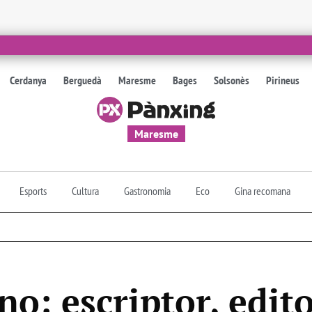
Cerdanya
Berguedà
Maresme
Bages
Solsonès
Pirineus
Maresme
Esports
Cultura
Gastronomia
Eco
Gina recomana
o: escriptor, edito