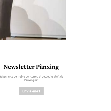
Newsletter Pànxing
Subscriu-te per rebre per correu el butlletí gratuït de
Pànxing.net​
Envia-me'l