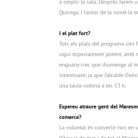
a omplir la sala. Després farem u
Quiroga, i l’autor de la novel·la e
I el plat fort?
Tots els plats del programa són f
sigui especialment potent, amb m
enguany crec que diumenge al m
interessant, ja que l’alcalde Dam
una taula rodona a les 13 h.
Espereu atraure gent del Maresme
comarca?
La voluntat és convertir-nos en u
Vilassar de mar i de tot el Mare