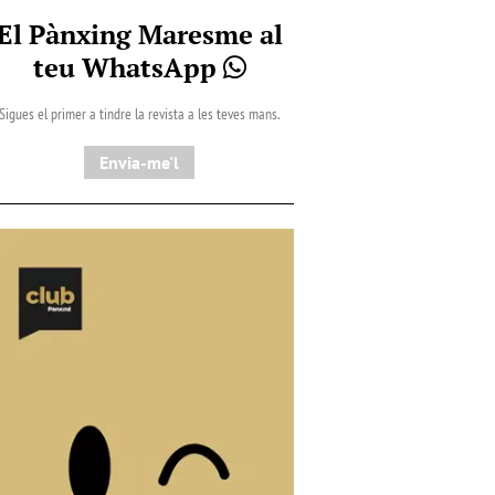
El Pànxing Maresme al
teu WhatsApp
Sigues el primer a tindre la revista a les teves mans.
Envia-me'l