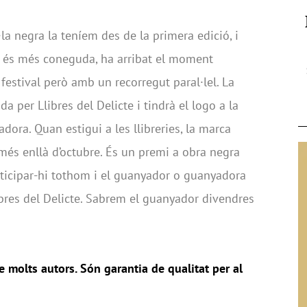
la negra la teníem des de la primera edició, i
r és més coneguda, ha arribat el moment
l festival però amb un recorregut paral·lel. La
a per Llibres del Delicte i tindrà el logo a la
dora. Quan estigui a les llibreries, la marca
 més enllà d’octubre. És un premi a obra negra
articipar-hi tothom i el guanyador o guanyadora
ibres del Delicte. Sabrem el guanyador divendres
de molts autors. Són garantia de qualitat per al