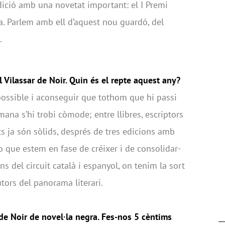
dició amb una novetat important: el I Premi
ra. Parlem amb ell d’aquest nou guardó, del
e.
l Vilassar de Noir. Quin és el repte aquest any?
 possible i aconseguir que tothom que hi passi
na s’hi trobi còmode; entre llibres, escriptors
ts ja són sòlids, després de tres edicions amb
o que estem en fase de créixer i de consolidar-
s del circuit català i espanyol, on tenim la sort
tors del panorama literari.
 de Noir de novel·la negra. Fes-nos 5 cèntims