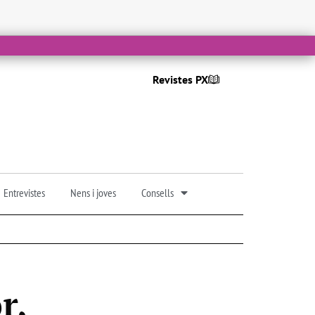
Revistes PX
Entrevistes
Nens i joves
Consells
r,