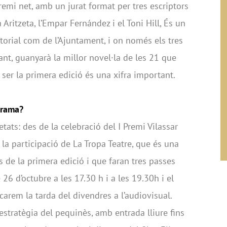
remi net, amb un jurat format per tres escriptors
ritzeta, l’Empar Fernández i el Toni Hill, És un
torial com de l’Ajuntament, i on només els tres
tant, guanyarà la millor novel·la de les 21 que
ser la primera edició és una xifra important.
grama?
ats: des de la celebració del I Premi Vilassar
la participació de La Tropa Teatre, que és una
 de la primera edició i que faran tres passes
 26 d’octubre a les 17.30 h i a les 19.30h i el
arem la tarda del divendres a l’audiovisual.
 estratègia del pequinès, amb entrada lliure fins