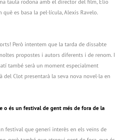
na taula rodona amb el director del film, Elio
n què es basa la pel·lícula, Alexis Ravelo.
orts! Però intentem que la tarda de dissabte
oltes propostes i autors diferents i de renom. I
atí també serà un moment especialment
ià del Clot presentarà la seva nova novel·la en
 o és un festival de gent més de fora de la
n festival que generi interès en els veïns de
sme, però també que atregui gent de fora, que és