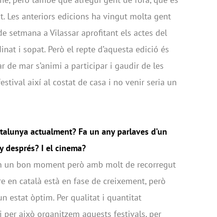
t. Les anteriors edicions ha vingut molta gent
de setmana a Vilassar aprofitant els actes del
dinat i sopat. Però el repte d’aquesta edició és
r de mar s’animi a participar i gaudir de les
estival així al costat de casa i no venir seria un
atalunya actualment? Fa un any parlaves d’un
y després? I el cinema?
en un bon moment però amb molt de recorregut
re en català està en fase de creixement, però
n estat òptim. Per qualitat i quantitat
 i per això organitzem aquests festivals, per