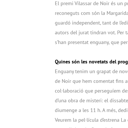
El premi Vilassar de Noir és un p
reconeguts com són la Margarida A
guardó independent, tant de l’edi
autors del jurat tindran vot. Per 
s’han presentat enguany, que per 
Quines són les novetats del pro
Enguany tenim un grapat de novet
de Noir que hem comentat fins a 
col·laboració que perseguíem des
d’una obra de misteri: el dissabte
diumenge a les 11 h. A més, dedic
Veurem la pel·lícula d’estrena La