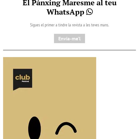
El Pànxing Maresme al teu
WhatsApp
Sigues el primer a tindre la revista a les teves mans.
Envia-me'l