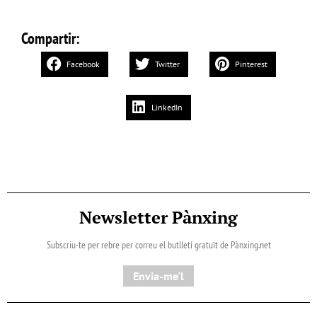
Compartir:
Facebook
Twitter
Pinterest
LinkedIn
Newsletter Pànxing
Subscriu-te per rebre per correu el butlletí gratuït de Pànxing.net​
Envia-me'l