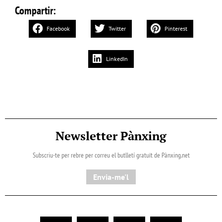
Compartir:
Facebook
Twitter
Pinterest
LinkedIn
Newsletter Pànxing
Subscriu-te per rebre per correu el butlletí gratuït de Pànxing.net​
Envia-me'l