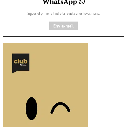
WhatsApp
Sigues el primer a tindre la revista a les teves mans.
Envia-me'l