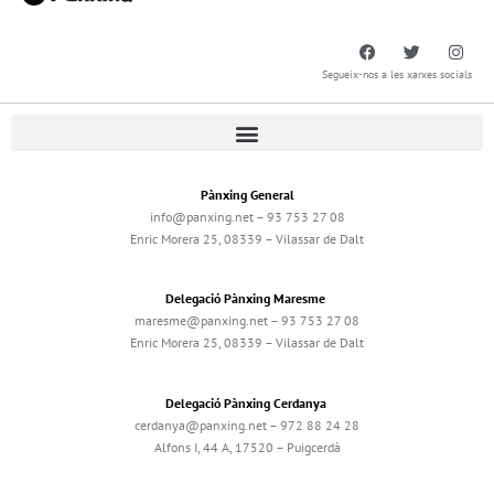
Segueix-nos a les xarxes socials
Pànxing General
info@panxing.net – 93 753 27 08
Enric Morera 25, 08339 – Vilassar de Dalt
Delegació Pànxing Maresme
maresme@panxing.net – 93 753 27 08
Enric Morera 25, 08339 – Vilassar de Dalt
Delegació Pànxing Cerdanya
cerdanya@panxing.net – 972 88 24 28
Alfons I, 44 A, 17520 – Puigcerdà