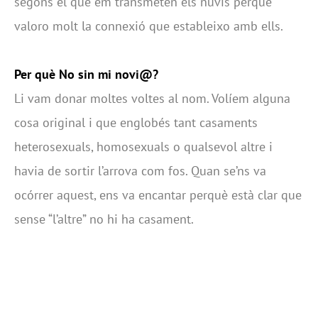
segons el que em transmeten els nuvis perquè
valoro molt la connexió que estableixo amb ells.
Per què No sin mi novi@?
Li vam donar moltes voltes al nom. Volíem alguna
cosa original i que englobés tant casaments
heterosexuals, homosexuals o qualsevol altre i
havia de sortir l’arrova com fos. Quan se’ns va
ocórrer aquest, ens va encantar perquè està clar que
sense “l’altre” no hi ha casament.