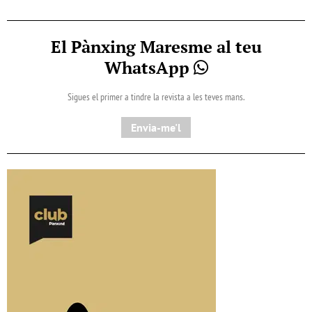
El Pànxing Maresme al teu
WhatsApp
Sigues el primer a tindre la revista a les teves mans.
Envia-me'l