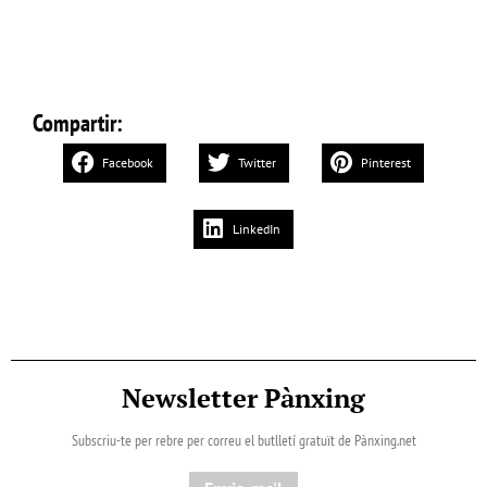
Compartir:
Facebook
Twitter
Pinterest
LinkedIn
Newsletter Pànxing
Subscriu-te per rebre per correu el butlletí gratuït de Pànxing.net​