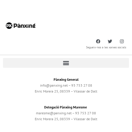
Segueix-nos a les xarxes socials
Pànxing General
info@panxing.net – 93 753 27 08
Enric Morera 25, 08339 – Vilassar de Dalt
Delegació Pànxing Maresme
maresme@panxing.net – 93 753 27 08
Enric Morera 25, 08339 – Vilassar de Dalt