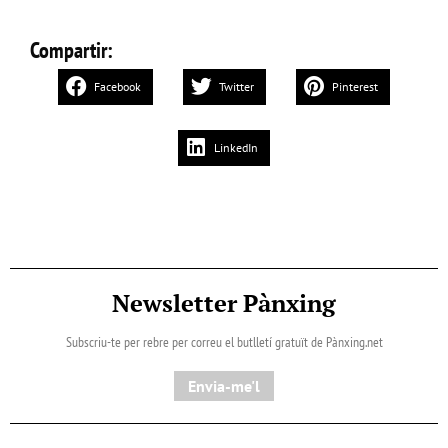
Compartir:
Facebook
Twitter
Pinterest
LinkedIn
Newsletter Pànxing
Subscriu-te per rebre per correu el butlletí gratuït de Pànxing.net​
Envia-me'l