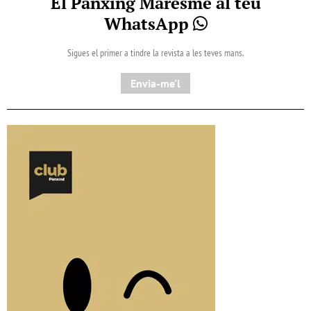
El Pànxing Maresme al teu
WhatsApp
Sigues el primer a tindre la revista a les teves mans.
Envia-me'l