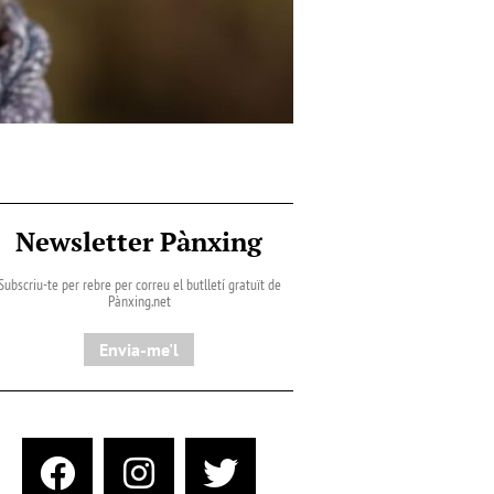
Newsletter Pànxing
Subscriu-te per rebre per correu el butlletí gratuït de
Pànxing.net​
Envia-me'l