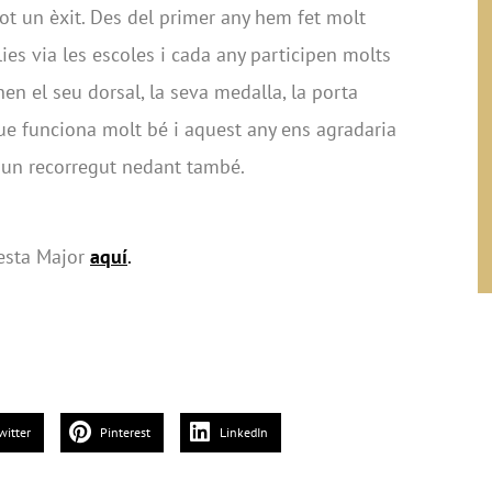
 tot un èxit. Des del primer any hem fet molt
ies via les escoles i cada any participen molts
nen el seu dorsal, la seva medalla, la porta
que funciona molt bé i aquest any ens agradaria
n un recorregut nedant també.
esta Major
aquí
.
witter
Pinterest
LinkedIn