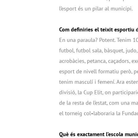
l’esport és un pilar al municipi.
Com definiries el teixit esportiu
En una paraula? Potent. Tenim 1
futbol, futbol sala, bàsquet, judo
acrobàcies, petanca, caçadors, exc
esport de nivell formatiu però, p
tenim masculí i femení. Ara este
divisió, la Cup Elit, on participa
de la resta de l’estat, com una 
el torneig col•laboraria la Fundac
Què és exactament l’escola munic