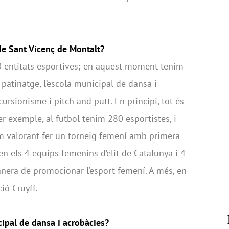
 de Sant Vicenç de Montalt?
0 entitats esportives; en aquest moment tenim
, patinatge, l’escola municipal de dansa i
ursionisme i pitch and putt. En principi, tot és
er exemple, al futbol tenim 280 esportistes, i
m valorant fer un torneig femení amb primera
rien els 4 equips femenins d’elit de Catalunya i 4
manera de promocionar l’esport femení. A més, en
ió Cruyff.
ipal de dansa i acrobàcies?