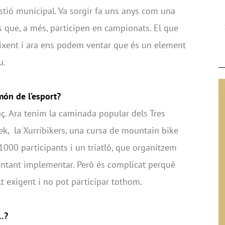
tió municipal. Va sorgir fa uns anys com una
s que, a més, participen en campionats. El que
eixent i ara ens podem ventar que és un element
iu.
món de l’esport?
enç. Ara tenim la caminada popular dels Tres
ek, la Xurribikers, una cursa de mountain bike
1000 participants i un triatló, que organitzem
entant implementar. Però és complicat perquè
 exigent i no pot participar tothom.
d…?