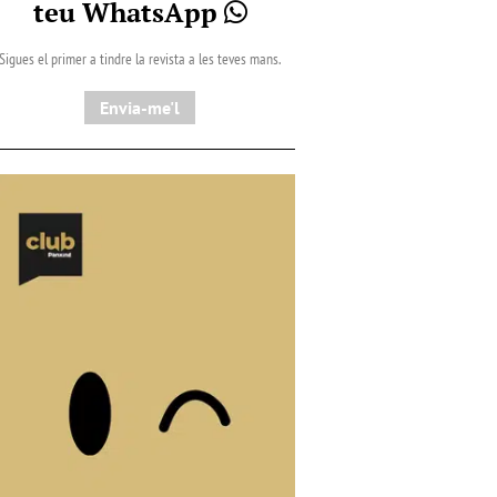
teu WhatsApp
Sigues el primer a tindre la revista a les teves mans.
Envia-me'l