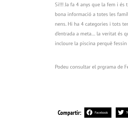
Si!!! Ja fa 4 anys que la fem i és
bona informació a totes les famíl
nens. Hi ha 4 categories i tots te
d’entrada a meta… la veritat és 
incloure la piscina perquè fessi
Podeu consultar el prgrama de F
Compartir:
Facebook
T