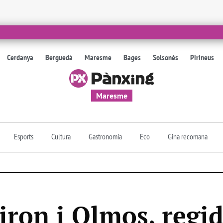
Cerdanya
Berguedà
Maresme
Bages
Solsonès
Pirineus
Maresme
Esports
Cultura
Gastronomia
Eco
Gina recomana
iron i Olmos, regi