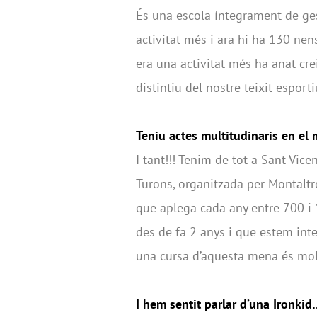
És una escola íntegrament de ges
activitat més i ara hi ha 130 nen
era una activitat més ha anat cr
distintiu del nostre teixit esport
Teniu actes multitudinaris en el 
I tant!!! Tenim de tot a Sant Vic
Turons, organitzada per Montaltr
que aplega cada any entre 700 i 
des de fa 2 anys i que estem int
una cursa d’aquesta mena és molt
I hem sentit parlar d’una Ironki