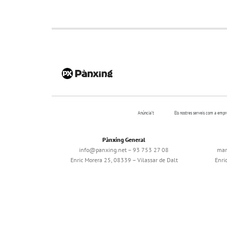
Anúncia’t
Els nostres serveis com a emp
Pànxing General
info@panxing.net – 93 753 27 08
mar
Enric Morera 25, 08339 – Vilassar de Dalt
Enri