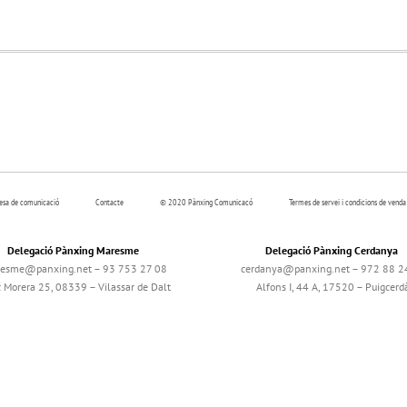
resa de comunicació
Contacte
© 2020 Pànxing Comunicacó
Termes de servei i condicions de venda
Delegació Pànxing Maresme
Delegació Pànxing Cerdanya
esme@panxing.net – 93 753 27 08
cerdanya@panxing.net – 972 88 2
c Morera 25, 08339 – Vilassar de Dalt
Alfons I, 44 A, 17520 – Puigcerd