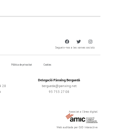
Segueix-nos a les xarxes socials
Pólitica de privacitat
Cookies
Delegació Pànxing Berguedà
4 28
bergueda@panxing.net
à
93 753 27 08
Associat a l'àrea digital
Web auditada per OJD Interactive