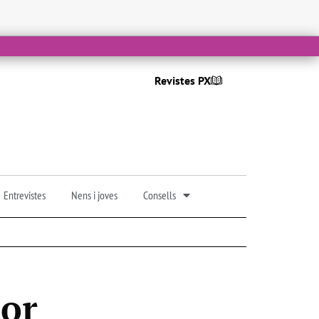
Revistes PX
Entrevistes
Nens i joves
Consells
dor