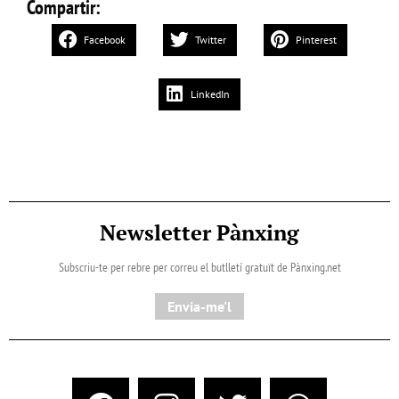
Compartir:
Facebook
Twitter
Pinterest
LinkedIn
Newsletter Pànxing
Subscriu-te per rebre per correu el butlletí gratuït de Pànxing.net​
Envia-me'l