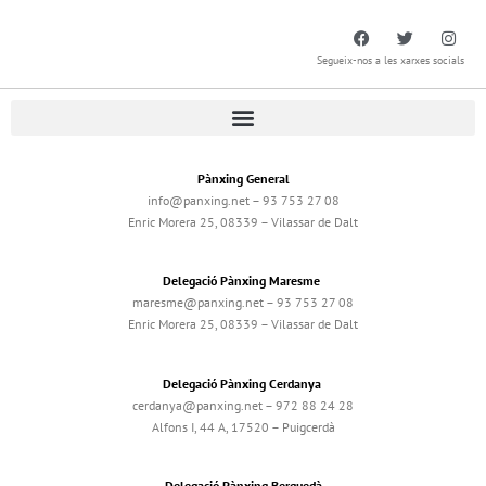
Segueix-nos a les xarxes socials
Pànxing General
info@panxing.net – 93 753 27 08
Enric Morera 25, 08339 – Vilassar de Dalt
Delegació Pànxing Maresme
maresme@panxing.net – 93 753 27 08
Enric Morera 25, 08339 – Vilassar de Dalt
Delegació Pànxing Cerdanya
cerdanya@panxing.net – 972 88 24 28
Alfons I, 44 A, 17520 – Puigcerdà
Delegació Pànxing Berguedà