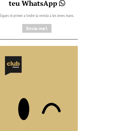
teu WhatsApp
Sigues el primer a tindre la revista a les teves mans.
Envia-me'l