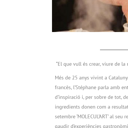
“El que vull és crear, viure de la
Més de 25 anys vivint a Cataluny
francès, l’Stéphane parla amb en
d’inspiració i, per sobre de tot, d
ingredients donen com a resultat
setembre ‘MOLECUL’ART’ al seu res
gaudir d’experiències gastronòm