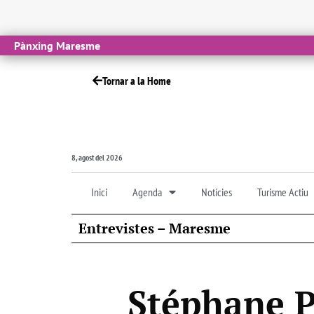
Pànxing Maresme
Tornar a la Home
8, agost del 2026
Inici
Agenda
Notícies
Turisme Actiu
Entrevistes – Maresme
Stéphane Po