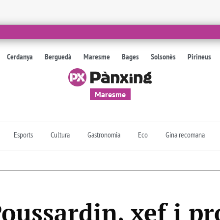
Cerdanya
Berguedà
Maresme
Bages
Solsonès
Pirineus
Maresme
Esports
Cultura
Gastronomia
Eco
Gina recomana
ussardin, xef i pr