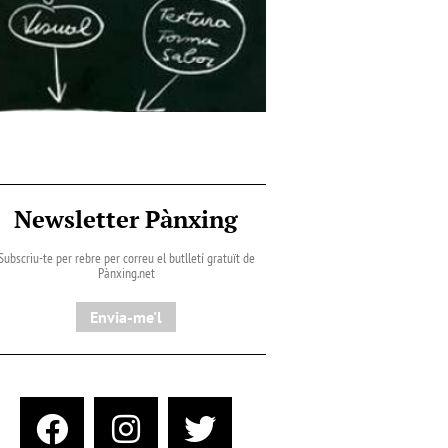
Newsletter Pànxing
Subscriu-te per rebre per correu el butlletí gratuït de
Pànxing.net​
Envia-me'l