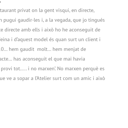
.
aurant privat on la gent visqui, en directe,
pugui gaudir-les i, a la vegada, que jo tingués
cte directe amb ells i això ho he aconseguit de
feina i d’aquest model és quan surt un client i
n 10… hem gaudit molt… hem menjat de
racte… has aconseguit el que mai havia
provi tot….. i no marxen’. No marxen perquè es
que ve a sopar a l’Atelier surt com un amic i això