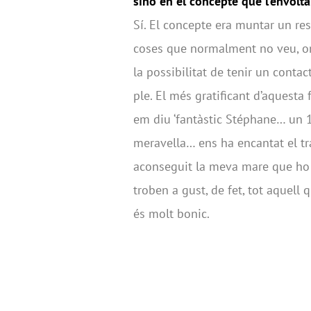
sinó en el concepte que l’envolta
Sí. El concepte era muntar un rest
coses que normalment no veu, on 
la possibilitat de tenir un conta
ple. El més gratificant d’aquesta 
em diu ‘fantàstic Stéphane… u
meravella… ens ha encantat el t
aconseguit la meva mare que ho 
troben a gust, de fet, tot aquell 
és molt bonic.