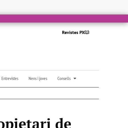
Revistes PX
Entrevistes
Nens i joves
Consells
opietari de