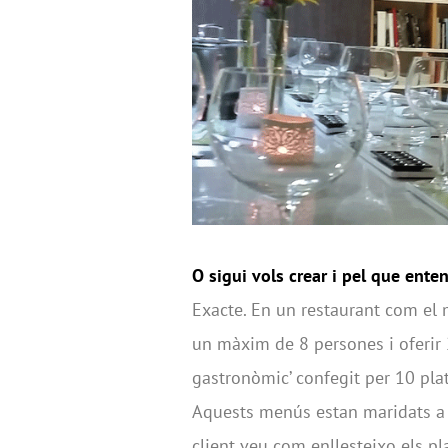
O sigui vols crear i pel que ente
Exacte. En un restaurant com el
un màxim de 8 persones i oferir 2
gastronòmic’ confegit per 10 plats
Aquests menús estan maridats a la
client veu com enllesteixo els p