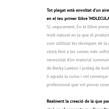
Tot plegat està envoltat d’un air
en el teu primer llibre ‘MOLECUL
Sí, segurament. En el llibre pres
molt natural en la que el product
com utilitzar les tècniques de la
s’està fent a les cuines més sofi
necessitat d’un material summam
de Becky Lawton i pròleg de Jordi
li agrada la cuina i vol començar a
professional que vol provar cose
Realment la creació de la que par