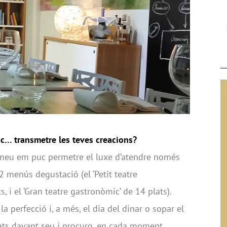
nc… transmetre les teves creacions?
 meu em puc permetre el luxe d’atendre només
 menús degustació (el ‘Petit teatre
, i el ‘Gran teatre gastronòmic’ de 14 plats).
 perfecció i, a més, el dia del dinar o sopar el
lats davant seu i procuro, en cada moment,