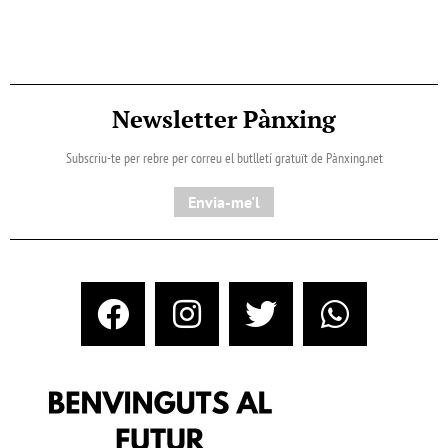
Newsletter Pànxing
Subscriu-te per rebre per correu el butlletí gratuït de Pànxing.net​
Envia-me'l