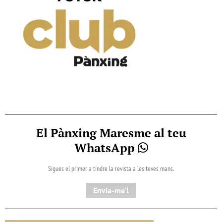
El Pànxing Maresme al teu
WhatsApp
Sigues el primer a tindre la revista a les teves mans.
Envia-me'l