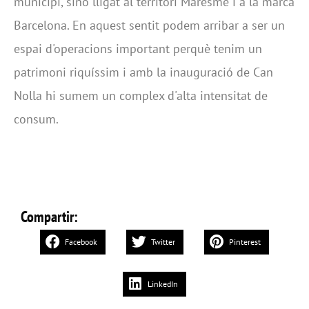
municipi, sinó lligat al territori Maresme i a la marca
Barcelona. En aquest sentit podem arribar a ser un
espai d'operacions important perquè tenim un
patrimoni riquíssim i amb la inauguració de Can
Nolla hi sumem un complex d'alta intensitat de
consum.
Compartir:
Facebook
Twitter
Pinterest
LinkedIn