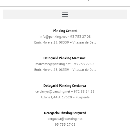
Pànxing General
info@panxing.net – 93 753 27 08
Enric Morera 25, 08339 – Vilassar de Dalt
Delegació Pànxing Maresme
maresme@panxing.net – 93 753 27 08
Enric Morera 25, 08339 – Vilassar de Dalt
Delegació Pànxing Cerdanya
cerdanya@panxing.net – 972 88 24 28
Alfons I, 44 A, 17520 – Puigcerdà
Delegació Pànxing Berguedà
bergueda@panxing.net
93 753 27 08