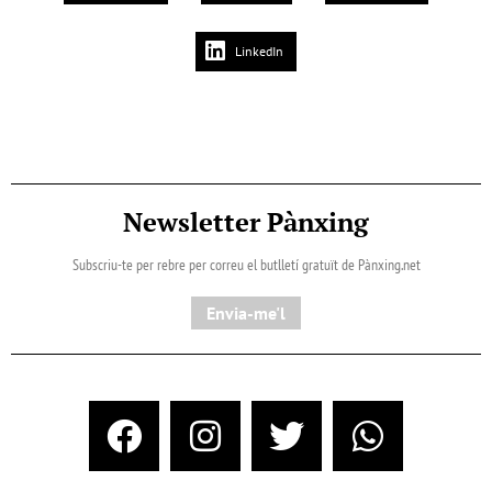
LinkedIn
Newsletter Pànxing
Subscriu-te per rebre per correu el butlletí gratuït de Pànxing.net​
Envia-me'l