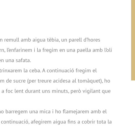
n remull amb aigua tèbia, un parell d’hores
n, l’enfarinem i la fregim en una paella amb l’oli
en una safata.
 trinxarem la ceba. A continuació fregim el
im de sucre (per treure acidesa al tomàquet), ho
 a foc lent durant uns minuts, però vigilant que
, ho barregem una mica i ho flamejarem amb el
a continuació, afegirem aigua fins a cobrir tota la