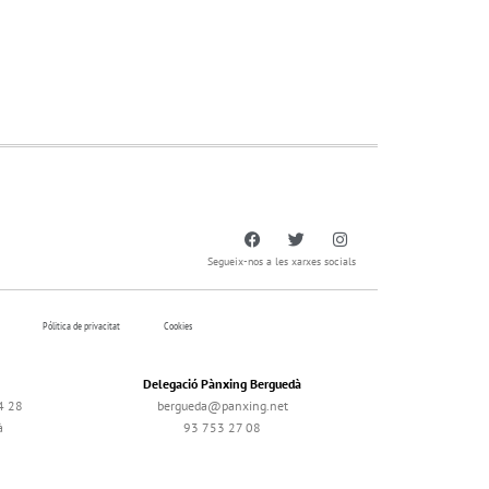
Segueix-nos a les xarxes socials
Pólitica de privacitat
Cookies
Delegació Pànxing Berguedà
4 28
bergueda@panxing.net
à
93 753 27 08