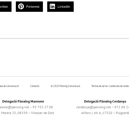
witter
Pinterest
LinkedIn
resa de comunicació
Contacte
© 2020 Pànxing Comunicacó
Termes de servei i condicions de venda
Delegació Pànxing Maresme
Delegació Pànxing Cerdanya
esme@panxing.net – 93 753 27 08
cerdanya@panxing.net – 972 88 2
c Morera 25, 08339 – Vilassar de Dalt
Alfons I, 44 A, 17520 – Puigcerd