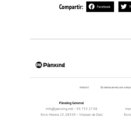
Compartir:
Facebook
T
Anúncia’t
Els nostres serveis com a emp
Pànxing General
info@panxing.net – 93 753 27 08
mar
Enric Morera 25, 08339 – Vilassar de Dalt
Enri