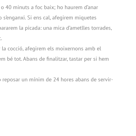
o 40 minuts a foc baix; ho haurem d’anar
o s’enganxi. Si ens cal, afegirem miquetes
pararem la picada: una mica d’ametlles torrades,
.
 la cocció, afegirem els moixernons amb el
m bé tot. Abans de finalitzar, tastar per si hem
 reposar un mínim de 24 hores abans de servir-