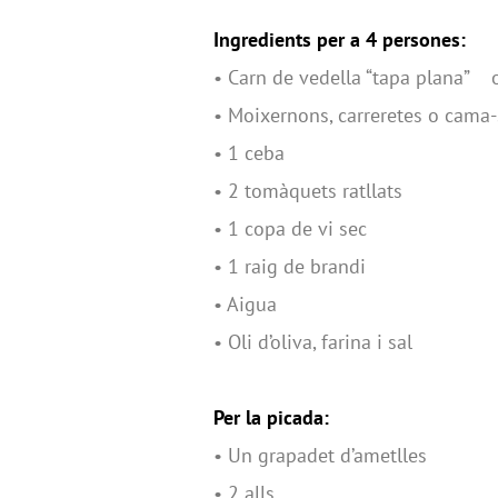
Ingredients per a 4 persones:
• Carn de vedella “tapa plana” o
• Moixernons, carreretes o cama
• 1 ceba
• 2 tomàquets ratllats
• 1 copa de vi sec
• 1 raig de brandi
• Aigua
• Oli d’oliva, farina i sal
Per la picada:
• Un grapadet d’ametlles
• 2 alls