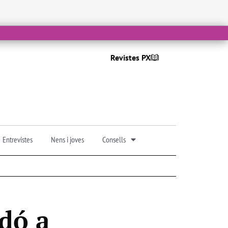
Revistes PX
Entrevistes
Nens i joves
Consells
ndó a