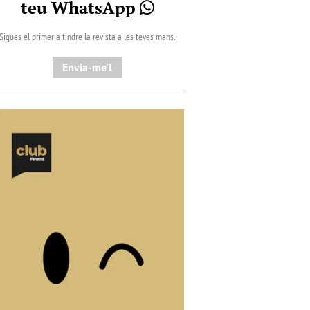
teu WhatsApp
Sigues el primer a tindre la revista a les teves mans.
Envia-me'l