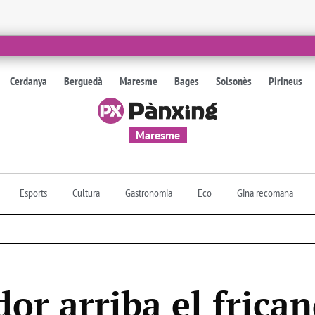
Cerdanya
Berguedà
Maresme
Bages
Solsonès
Pirineus
Maresme
Esports
Cultura
Gastronomia
Eco
Gina recomana
or arriba el frica