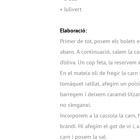
• Julivert
Elaboració:
Primer de tot, posem els bolets e
abans. A continuació, salem la car
d’oliva. Un cop feta, la reservem 
En el mateix oli de fregir la carn
tomàquet ratllat, afegim un pols
barregem i deixem caramel·litzar
no s’enganxi.
Incorporem a la cassola la carn
brandi. Hi afegim el got de vi i, 
carn i posem la sal.