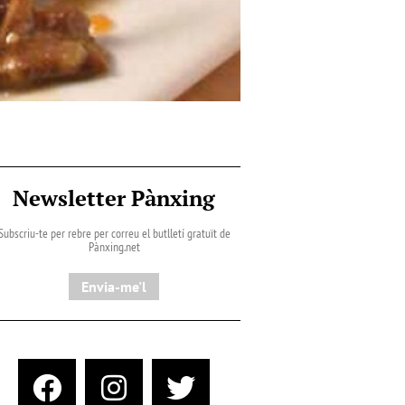
Newsletter Pànxing
Subscriu-te per rebre per correu el butlletí gratuït de
Pànxing.net​
Envia-me'l