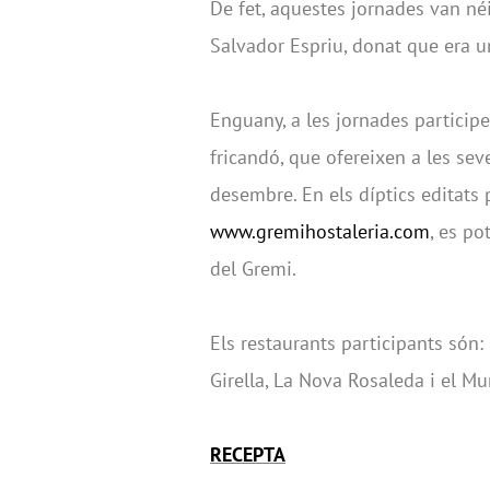
De fet, aquestes jornades van n
Salvador Espriu, donat que era un
Enguany, a les jornades particip
fricandó, que ofereixen a les sev
desembre. En els díptics editats 
www.gremihostaleria.com
, es po
del Gremi.
Els restaurants participants són
Girella, La Nova Rosaleda i el Mu
RECEPTA