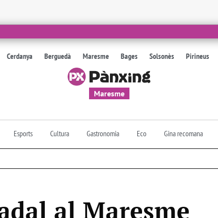
Cerdanya
Berguedà
Maresme
Bages
Solsonès
Pirineus
Maresme
Esports
Cultura
Gastronomia
Eco
Gina recomana
adal al Maresme