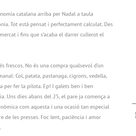
nomia catalana arriba per Nadal a taula
a. Tot està pensat i perfectament calculat. Des
ercat i fins que s’acaba el darrer cullerot el
s frescos. No és una compra qualsevol d’un
anal: Col, patata, pastanaga, cigrons, vedella,
 per fer la pilota. Ep! I galets ben i ben
a. Uns dies abans del 25, el pare ja comença a
ronòmica com aquesta i una ocasió tan especial
 de les presses. Foc lent, paciència i amor
.