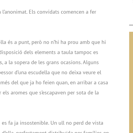
 l’anonimat. Els convidats comencen a fer
d’olla és a punt, però no n’hi ha prou amb que hi
 disposició dels elements a taula tampoc es
ts, a la sopera de les grans ocasions. Alguns
pessor d’una escudella que no deixa veure el
més del que ja ho feien quan, en arribar a casa
 els aromes que s’escapaven per sota de la
a es fa ja insostenible. Un ull no perd de vista
rn d’olla, perfectament distribuïda per famílies en