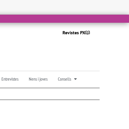
Revistes PX
Entrevistes
Nens i joves
Consells