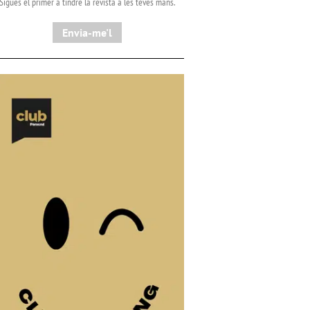
Sigues el primer a tindre la revista a les teves mans.
Envia-me'l