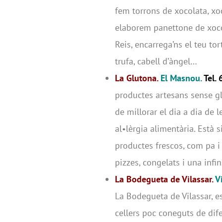
fem torrons de xocolata, x
elaborem panettone de xocol
Reis, encarrega’ns el teu to
trufa, cabell d’àngel…
La Glutona.
El Masnou.
Tel.
productes artesans sense glu
de millorar el dia a dia de 
al•lèrgia alimentària. Està 
productes frescos, com pa i 
pizzes, congelats i una infi
La Bodegueta de Vilassar.
V
La Bodegueta de Vilassar, e
cellers poc coneguts de dif