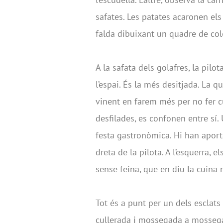
safates. Les patates acaronen el
falda dibuixant un quadre de col
A la safata dels golafres, la pilo
l’espai. És la més desitjada. La q
vinent en farem més per no fer cur
desfilades, es confonen entre sí.
festa gastronòmica. Hi han aportat
dreta de la pilota. A l’esquerra,
sense feina, que en diu la cuina
Tot és a punt per un dels esclats
cullerada i mossegada a mossega