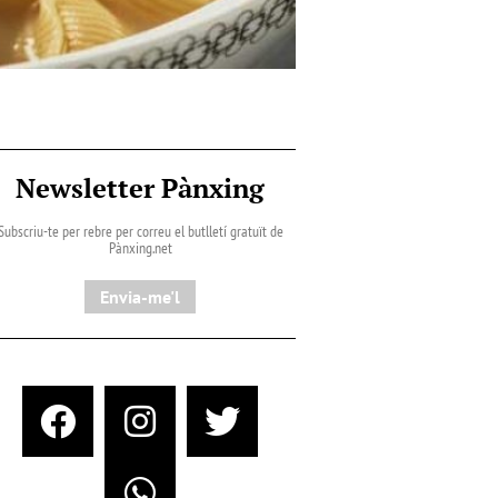
Newsletter Pànxing
Subscriu-te per rebre per correu el butlletí gratuït de
Pànxing.net​
Envia-me'l