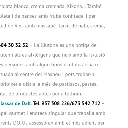
ocolata blanca, crema cremada, Xixona… També
ata i de panses amb fruita confitada, i per
rtell de Reis amb massapà farcit de nata, crema,
 684 30 32 52
– La Glutona és una botiga de
ten i altres al•lèrgens que neix amb la il•lusió
les persones amb algun tipus d’intolerància o
situada al centre del Masnou i pots trobar-hi
brioixeria diària, a més de pastissos, pastes,
nitat de productes aptes per a tothom.
ilassar de Dalt.
Tel. 937 308 226/673 542 712
–
spai gurmet i enoteca singular que treballa amb
erents DO. Us assessoren amb el més adient per