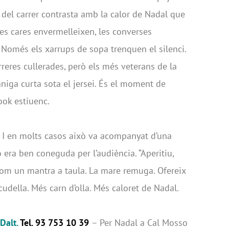
d del carrer contrasta amb la calor de Nadal que
. Les cares envermelleixen, les converses
omés els xarrups de sopa trenquen el silenci.
reres cullerades, però els més veterans de la
niga curta sota el jersei. És el moment de
ok estiuenc.
 I en molts casos això va acompanyat d’una
ó era ben coneguda per l’audiència. “Aperitiu,
 com un mantra a taula. La mare remuga. Ofereix
cudella. Més carn d’olla. Més caloret de Nadal.
 Dalt.
Tel. 93 753 10 39
– Per Nadal a Cal Mosso