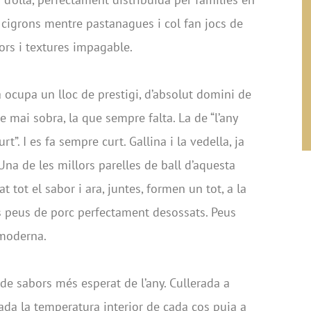
s cigrons mentre pastanagues i col fan jocs de
ors i textures impagable.
ta ocupa un lloc de prestigi, d’absolut domini de
ue mai sobra, la que sempre falta. La de “l’any
t”. I es fa sempre curt. Gallina i la vedella, ja
 Una de les millors parelles de ball d’aquesta
 tot el sabor i ara, juntes, formen un tot, a la
 els peus de porc perfectament desossats. Peus
 moderna.
 de sabors més esperat de l’any. Cullerada a
da la temperatura interior de cada cos puja a