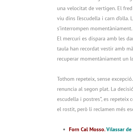
una velocitat de vertigen. El fre
viu dins l’escudella i carn d’olla
s’interrompen momentàniament. N
El mercuri es dispara amb les dar
taula han recordat vestir amb mà
recuperar momentàniament un lo
Tothom repeteix, sense excepció.
renuncia al segon plat. La decisi
escudella i postres”, es repeteix
el rostit, però li reclamen més es
Forn Cal Mosso.
Vilassar de