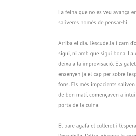
La feina que no es veu avança en
saliveres només de pensar-hi.
Arriba el dia. L’escudella i carn 
sigui, ni amb que sigui bona. La
deixa a la improvisació. Els gale
ensenyen ja el cap per sobre l’es
fons. Els més impacients saliven 
de bon matí, començaven a intuir
porta de la cuina.
El pare agafa el cullerot i l’esper
l’escudella. L’altre, observa la ca