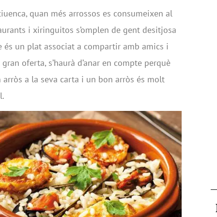
estiuenca, quan més arrossos es consumeixen al
taurants i xiringuitos s’omplen de gent desitjosa
e és un plat associat a compartir amb amics i
la gran oferta, s’haurà d’anar en compte perquè
 arròs a la seva carta i un bon arròs és molt
l.