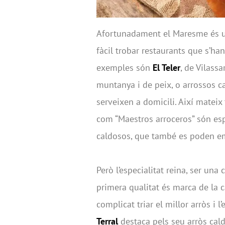
Afortunadament el Maresme és un
fàcil trobar restaurants que s’han
exemples són
El Teler
, de Vilass
muntanya i de peix, o arrossos c
serveixen a domicili. Així matei
com “Maestros arroceros” són espe
caldosos, que també es poden em
Però l’especialitat reina, ser u
primera qualitat és marca de la c
complicat triar el millor arròs i 
Terral
destaca pels seu arròs cal