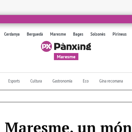
Cerdanya
Berguedà
Maresme
Bages
Solsonès
Pirineus
Maresme
Esports
Cultura
Gastronomia
Eco
Gina recomana
l Maresme, un món