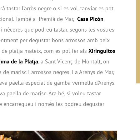
à tastar l’arròs negre o si es vol canviar es pot
dicional. També a Premià de Mar,
Casa Picón
,
 i nècores que podreu tastar, segons les vostres
identment per degustar bons arrossos amb peix
 de platja mateix, com es pot fer als
Xiringuitos
ima de la Platja
, a Sant Vicenç de Montalt, on
s de marisc i arrossos negres. I a Arenys de Mar,
seva paella especial de gamba vermella d’Arenys
a paella de marisc. Ara bé, si voleu tastar
ue encarregueu i només les podreu degustar