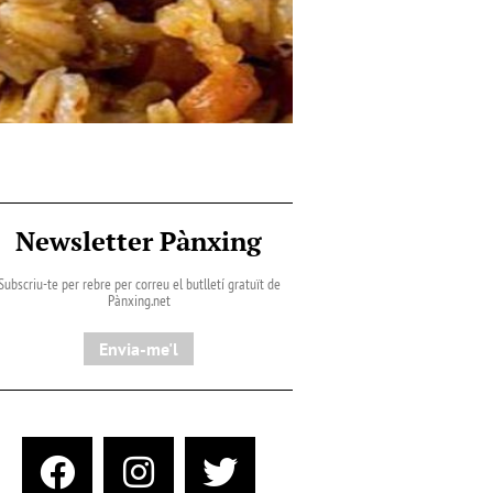
Newsletter Pànxing
Subscriu-te per rebre per correu el butlletí gratuït de
Pànxing.net​
Envia-me'l