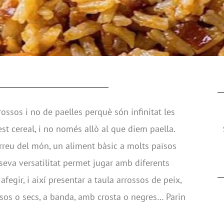
rossos i no de paelles perquè són infinitat les
st cereal, i no només allò al que diem paella.
arreu del món, un aliment bàsic a molts països
a seva versatilitat permet jugar amb diferents
afegir, i així presentar a taula arrossos de peix,
osos o secs, a banda, amb crosta o negres… Parin