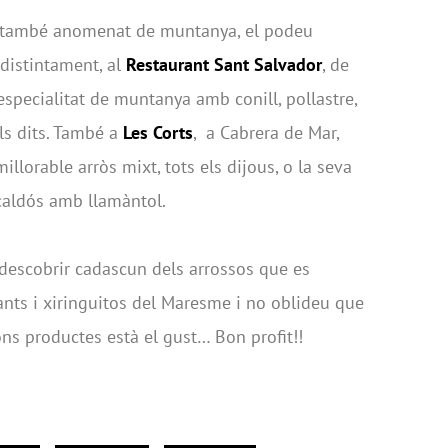
, també anomenat de muntanya, el podeu
ndistintament, al
Restaurant Sant Salvador
, de
especialitat de muntanya amb conill, pollastre,
els dits. També a
Les Corts
, a Cabrera de Mar,
llorable arròs mixt, tots els dijous, o la seva
s caldós amb llamàntol.
r descobrir cadascun dels arrossos que es
rants i xiringuitos del Maresme i no oblideu que
 bons productes està el gust… Bon profit!!