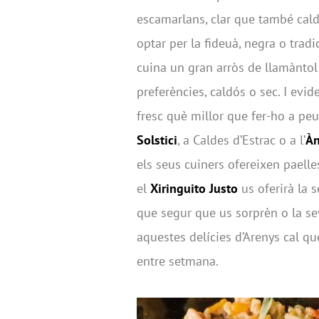
escamarlans, clar que també caldr
optar per la fideuà, negra o tra
cuina un gran arròs de llamàntol
preferències, caldós o sec. I ev
fresc què millor que fer-ho a peu
Solstici
, a Caldes d’Estrac o a l’
Àn
els seus cuiners ofereixen paelle
el
Xiringuito Justo
us oferirà la 
que segur que us sorprèn o la sev
aquestes delícies d’Arenys cal q
entre setmana.