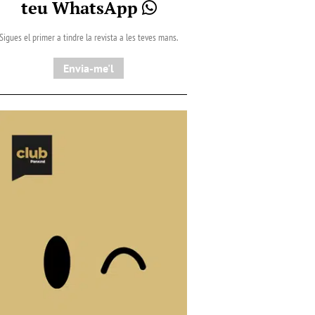
teu WhatsApp
Sigues el primer a tindre la revista a les teves mans.
Envia-me'l