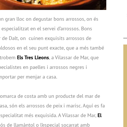
 gran lloc on degustar bons arrossos, on és
 especialitzat en el servei d’arrossos. Bons
ar de Dalt, on cuinen exquisits arrossos de
aldosos en el seu punt exacte, que a més també
x trobem
Els Tres Lleons
, a Vilassar de Mar, que
cialistes en paelles i arrossos negres i
portar per menjar a casa.
na comarca de costa amb un producte del mar de
asa, són els arrossos de peix i marisc. Aquí es fa
l’especialitat més exquisida. A Vilassar de Mar,
El
dós de llamàntol o l’especial socarrat amb