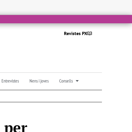
Revistes PX
Entrevistes
Nens i joves
Consells
 per