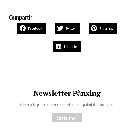
Compartir:
Facebook
Twitter
Pinterest
LinkedIn
Newsletter Pànxing
Subscriu-te per rebre per correu el butlletí gratuït de Pànxing.net​
Envia-me'l