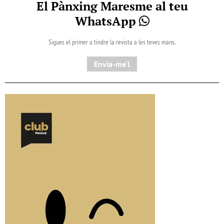
El Pànxing Maresme al teu
WhatsApp
Sigues el primer a tindre la revista a les teves mans.
Envia-me'l