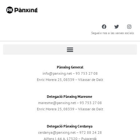
Segueix-nos a les xarxes socials
Pànxing General
info@panxing.net – 93 753 27 08
Enric Morera 25, 08339 – Vilassar de Dalt
Delegació Pànxing Maresme
maresme@panxing.net – 93 753 27 08
Enric Morera 25, 08339 – Vilassar de Dalt
Delegació Pànxing Cerdanya
cerdanya@panxing.net – 972 88 24 28
Alfons I, 44 A, 17520 – Puigcerdà