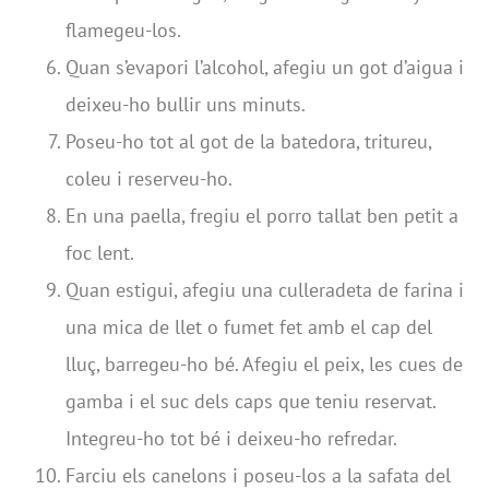
flamegeu-los.
Quan s’evapori l’alcohol, afegiu un got d’aigua i
deixeu-ho bullir uns minuts.
Poseu-ho tot al got de la batedora, tritureu,
coleu i reserveu-ho.
En una paella, fregiu el porro tallat ben petit a
foc lent.
Quan estigui, afegiu una culleradeta de farina i
una mica de llet o fumet fet amb el cap del
lluç, barregeu-ho bé. Afegiu el peix, les cues de
gamba i el suc dels caps que teniu reservat.
Integreu-ho tot bé i deixeu-ho refredar.
Farciu els canelons i poseu-los a la safata del