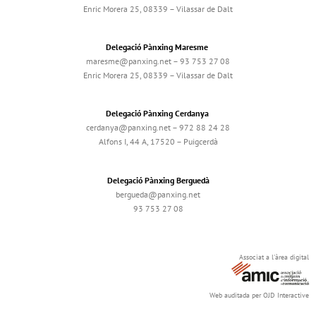
Enric Morera 25, 08339 – Vilassar de Dalt
Delegació Pànxing Maresme
maresme@panxing.net – 93 753 27 08
Enric Morera 25, 08339 – Vilassar de Dalt
Delegació Pànxing Cerdanya
cerdanya@panxing.net – 972 88 24 28
Alfons I, 44 A, 17520 – Puigcerdà
Delegació Pànxing Berguedà
bergueda@panxing.net
93 753 27 08
Associat a l'àrea digital
Web auditada per OJD Interactive