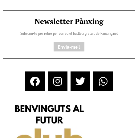
Newsletter Pànxing
Subscriu-te per rebre per correu el butlletí gratuït de Pànxing.net​
Envia-me'l