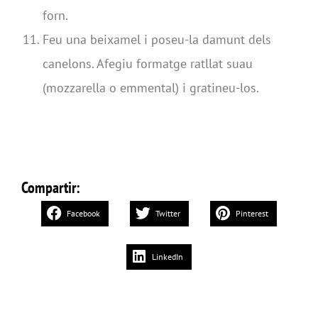
forn.
Feu una beixamel i poseu-la damunt dels
canelons. Afegiu formatge ratllat suau
(mozzarella o emmental) i gratineu-los.
Compartir:
Facebook
Twitter
Pinterest
LinkedIn