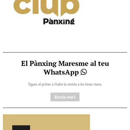
El Pànxing Maresme al teu
WhatsApp
Sigues el primer a tindre la revista a les teves mans.
Envia-me'l