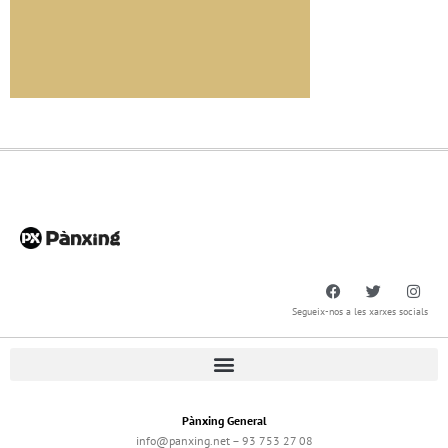
Segueix-nos a les xarxes socials
Pànxing General
info@panxing.net – 93 753 27 08