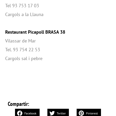
Tel 93 753 17 03
Cargols a la Llauna
Restaurant Picapoll BRASA 38
Vilassar de Mar
Tel. 93 754 22 53
Cargols sal i pebre
Compartir:
Facebook
Twitter
Pinterest