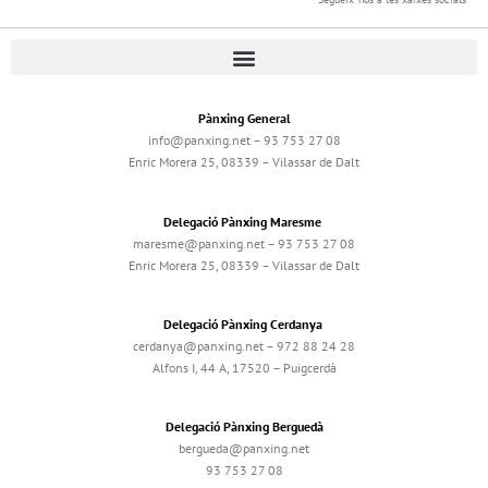
Pànxing General
info@panxing.net – 93 753 27 08
Enric Morera 25, 08339 – Vilassar de Dalt
Delegació Pànxing Maresme
maresme@panxing.net – 93 753 27 08
Enric Morera 25, 08339 – Vilassar de Dalt
Delegació Pànxing Cerdanya
cerdanya@panxing.net – 972 88 24 28
Alfons I, 44 A, 17520 – Puigcerdà
Delegació Pànxing Berguedà
bergueda@panxing.net
93 753 27 08