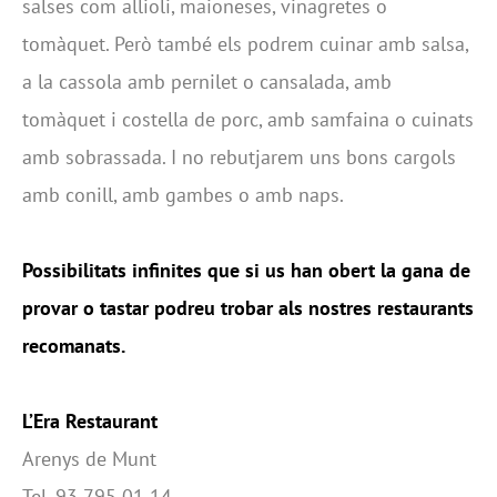
salses com allioli, maioneses, vinagretes o
tomàquet. Però també els podrem cuinar amb salsa,
a la cassola amb pernilet o cansalada, amb
tomàquet i costella de porc, amb samfaina o cuinats
amb sobrassada. I no rebutjarem uns bons cargols
amb conill, amb gambes o amb naps.
Possibilitats infinites que si us han obert la gana de
provar o tastar podreu trobar als nostres restaurants
recomanats.
L’Era Restaurant
Arenys de Munt
Tel. 93 795 01 14