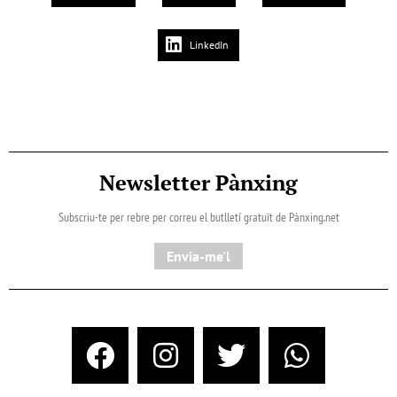
LinkedIn
Newsletter Pànxing
Subscriu-te per rebre per correu el butlletí gratuït de Pànxing.net​
Envia-me'l