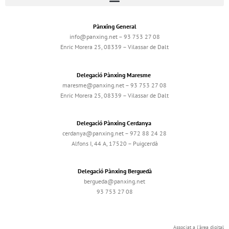
Pànxing General
info@panxing.net – 93 753 27 08
Enric Morera 25, 08339 – Vilassar de Dalt
Delegació Pànxing Maresme
maresme@panxing.net – 93 753 27 08
Enric Morera 25, 08339 – Vilassar de Dalt
Delegació Pànxing Cerdanya
cerdanya@panxing.net – 972 88 24 28
Alfons I, 44 A, 17520 – Puigcerdà
Delegació Pànxing Berguedà
bergueda@panxing.net
93 753 27 08
Associat a l'àrea digital