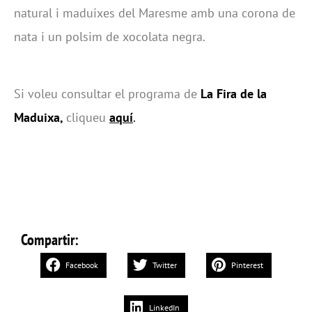
natural i maduixes del Maresme amb una corona de
nata i un polsim de xocolata negra.
Si voleu consultar el programa de
La Fira de la
Maduixa,
cliqueu
aquí
.
Compartir:
Facebook
Twitter
Pinterest
LinkedIn