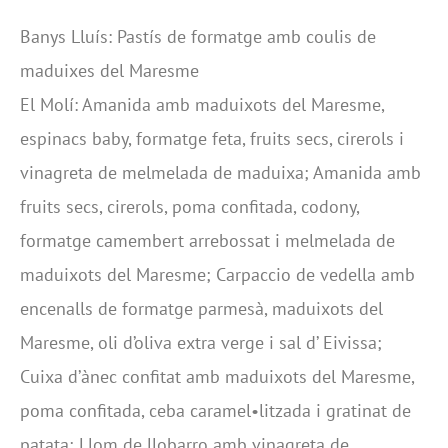
Banys Lluís: Pastís de formatge amb coulis de
maduixes del Maresme
El Molí: Amanida amb maduixots del Maresme,
espinacs baby, formatge feta, fruits secs, cirerols i
vinagreta de melmelada de maduixa; Amanida amb
fruits secs, cirerols, poma confitada, codony,
formatge camembert arrebossat i melmelada de
maduixots del Maresme; Carpaccio de vedella amb
encenalls de formatge parmesà, maduixots del
Maresme, oli d’oliva extra verge i sal d’ Eivissa;
Cuixa d’ànec confitat amb maduixots del Maresme,
poma confitada, ceba caramel•litzada i gratinat de
patata; Llom de llobarro amb vinagreta de