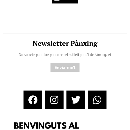
Newsletter Pànxing
Subscriu-te per rebre per correu el butlletí gratuït de Pànxing.net​
Envia-me'l