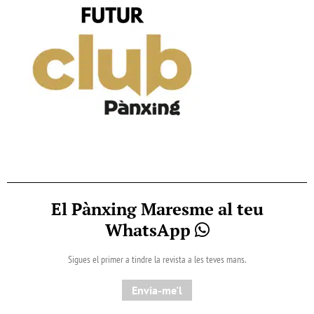
El Pànxing Maresme al teu
WhatsApp
Sigues el primer a tindre la revista a les teves mans.
Envia-me'l