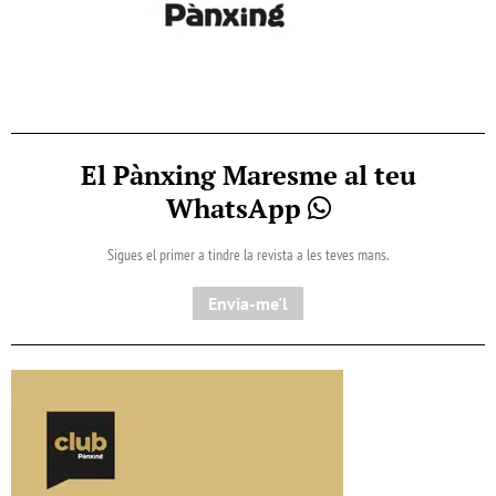
El Pànxing Maresme al teu
WhatsApp
Sigues el primer a tindre la revista a les teves mans.
Envia-me'l