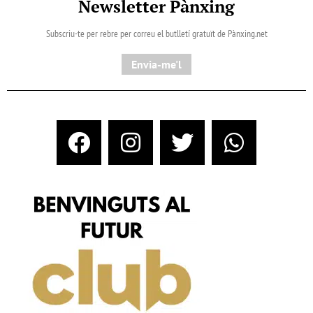
Newsletter Pànxing
Subscriu-te per rebre per correu el butlletí gratuït de Pànxing.net​
Envia-me'l