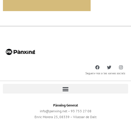
Segueix-nos a les xarxes socials
Pànxing General
info@panxing.net – 93 753 27 08
Enric Morera 25, 08339 – Vilassar de Dalt