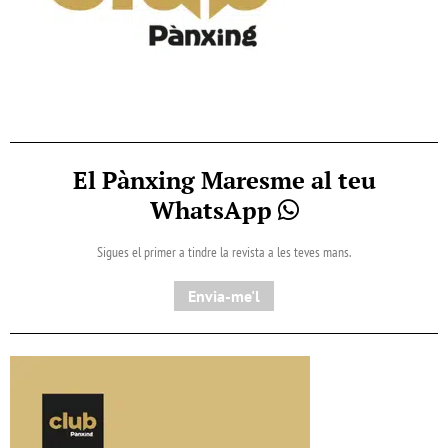
El Pànxing Maresme al teu
WhatsApp
Sigues el primer a tindre la revista a les teves mans.
Envia-me'l