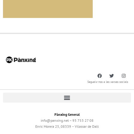
Segueix-nos a les xarxes socials
Pànxing General
info@panxing.net – 93 753 27 08
Enric Morera 25, 08339 – Vilassar de Dalt