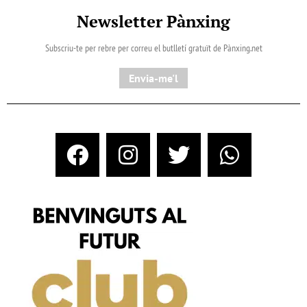
Newsletter Pànxing
Subscriu-te per rebre per correu el butlletí gratuït de Pànxing.net​
Envia-me'l