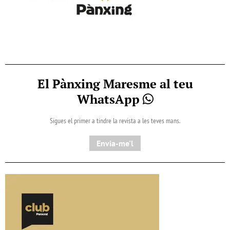
El Pànxing Maresme al teu
WhatsApp
Sigues el primer a tindre la revista a les teves mans.
Envia-me'l