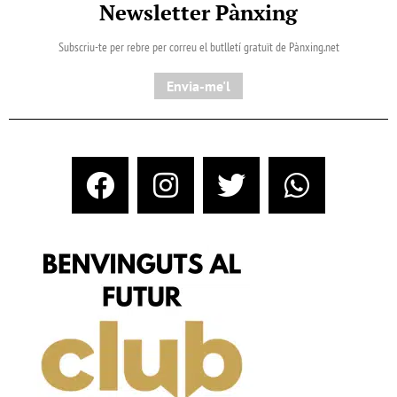
Newsletter Pànxing
Subscriu-te per rebre per correu el butlletí gratuït de Pànxing.net​
Envia-me'l