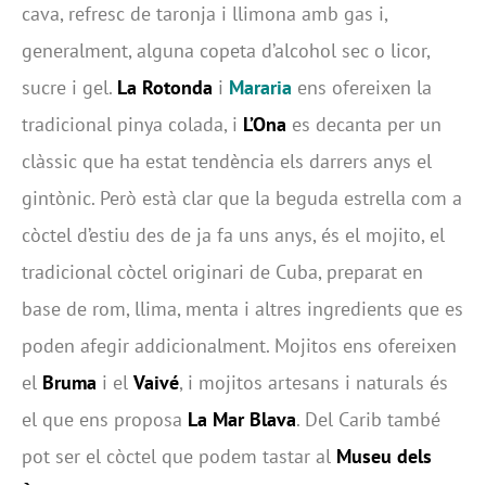
cava, refresc de taronja i llimona amb gas i,
generalment, alguna copeta d’alcohol sec o licor,
sucre i gel.
La Rotonda
i
Mararia
ens ofereixen la
tradicional pinya colada, i
L’Ona
es decanta per un
clàssic que ha estat tendència els darrers anys el
gintònic. Però està clar que la beguda estrella com a
còctel d’estiu des de ja fa uns anys, és el mojito, el
tradicional còctel originari de Cuba, preparat en
base de rom, llima, menta i altres ingredients que es
poden afegir addicionalment. Mojitos ens ofereixen
el
Bruma
i el
Vaivé
, i mojitos artesans i naturals és
el que ens proposa
La Mar Blava
. Del Carib també
pot ser el còctel que podem tastar al
Museu dels