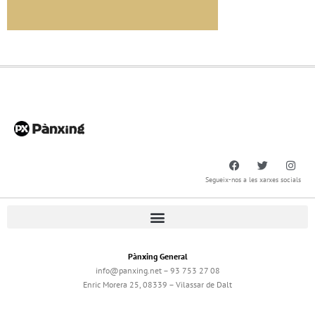
Segueix-nos a les xarxes socials
Pànxing General
info@panxing.net – 93 753 27 08
Enric Morera 25, 08339 – Vilassar de Dalt