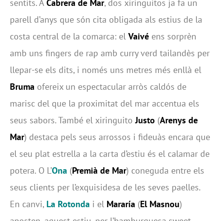
sentits. A
Cabrera de Mar
, dos xiringuitos ja fa un
parell d’anys que són cita obligada als estius de la
costa central de la comarca: el
Vaivé
ens sorprèn
amb uns fingers de rap amb curry verd tailandès per
llepar-se els dits, i només uns metres més enllà el
Bruma
ofereix un espectacular arròs caldós de
marisc del que la proximitat del mar accentua els
seus sabors. També el xiringuito
Justo
(
Arenys de
Mar
) destaca pels seus arrossos i fideuàs encara que
el seu plat estrella a la carta d’estiu és el calamar de
potera. O L’
Ona
(
Premià de Mar
) coneguda entre els
seus clients per l’exquisidesa de les seves paelles.
En canvi,
La Rotonda
i el
Mararía
(
El Masnou
)
aposten, aquest estiu, per l’hamburguesa sweet.