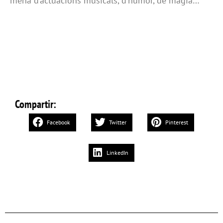
mena d’actuacions musicals, d’humor, de màgia…
Compartir:
Facebook
Twitter
Pinterest
LinkedIn