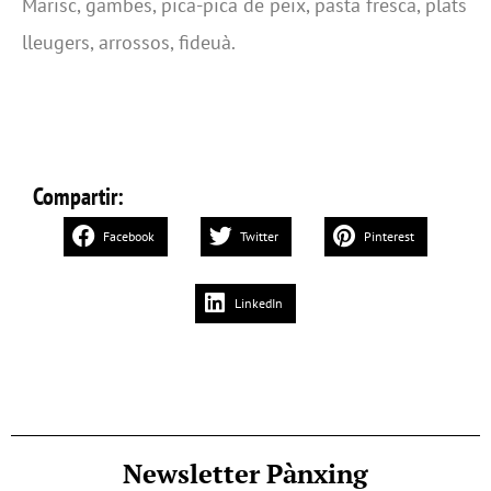
Marisc, gambes, pica-pica de peix, pasta fresca, plats
lleugers, arrossos, fideuà.
Compartir:
Facebook
Twitter
Pinterest
LinkedIn
Newsletter Pànxing