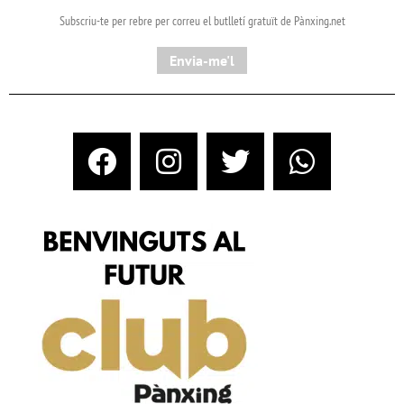
Subscriu-te per rebre per correu el butlletí gratuït de Pànxing.net​
Envia-me'l