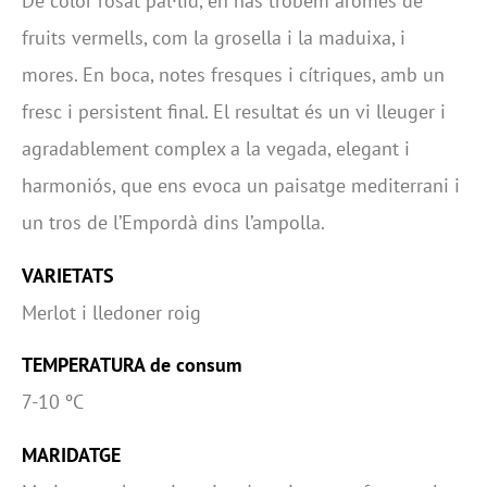
De color rosat pàl·lid, en nas trobem aromes de
fruits vermells, com la grosella i la maduixa, i
mores. En boca, notes fresques i cítriques, amb un
fresc i persistent final. El resultat és un vi lleuger i
agradablement complex a la vegada, elegant i
harmoniós, que ens evoca un paisatge mediterrani i
un tros de l’Empordà dins l’ampolla.
VARIETATS
Merlot i lledoner roig
TEMPERATURA de consum
7-10 ºC
MARIDATGE