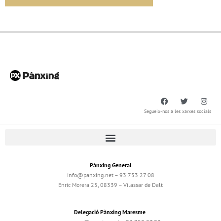
Segueix-nos a les xarxes socials
Pànxing General
info@panxing.net – 93 753 27 08
Enric Morera 25, 08339 – Vilassar de Dalt
Delegació Pànxing Maresme