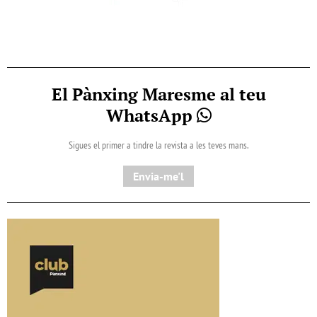
El Pànxing Maresme al teu
WhatsApp
Sigues el primer a tindre la revista a les teves mans.
Envia-me'l