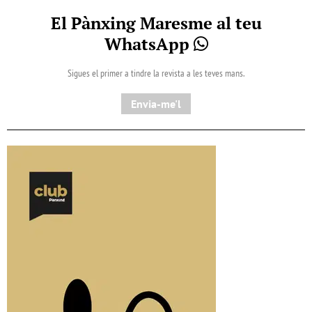
El Pànxing Maresme al teu
WhatsApp
Sigues el primer a tindre la revista a les teves mans.
Envia-me'l