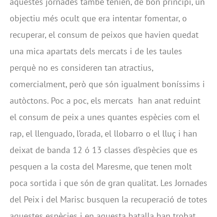
aquestes jornades també tenien, de bon principi, un
objectiu més ocult que era intentar fomentar, o
recuperar, el consum de peixos que havien quedat
una mica apartats dels mercats i de les taules
perquè no es consideren tan atractius,
comercialment, però que són igualment boníssims i
autòctons. Poc a poc, els mercats han anat reduint
el consum de peix a unes quantes espècies com el
rap, el llenguado, l’orada, el llobarro o el lluç i han
deixat de banda 12 ó 13 classes d’espècies que es
pesquen a la costa del Maresme, que tenen molt
poca sortida i que són de gran qualitat. Les Jornades
del Peix i del Marisc busquen la recuperació de totes
aquestes espècies i en aquesta batalla han trobat