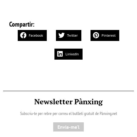
Compartir:
Facebook
Twitter
Pinterest
LinkedIn
Newsletter Pànxing
Subscriu-te per rebre per correu el butlletí gratuït de Pànxing.net​
Envia-me'l