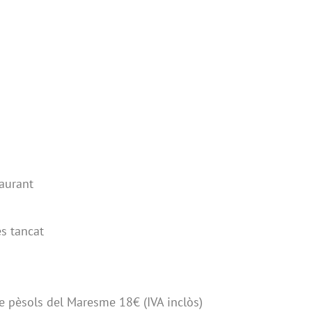
aurant
s tancat
e pèsols del Maresme 18€ (IVA inclòs)