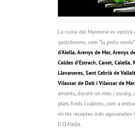
La cuina del Maresme es vestirà d
gastrònoms, com “la perla verda” 
d’Alella, Arenys de Mar, Arenys d
Caldes d’Estrach, Canet, Calella
Llavaneres, Sant Cebrià de Vallal
Vilassar de Dalt i Vilassar de Mar
amants, durant un mes i escaig, 
plats freds i calents, com a entra
en les receptes més agosarades i
D.O.Alella.