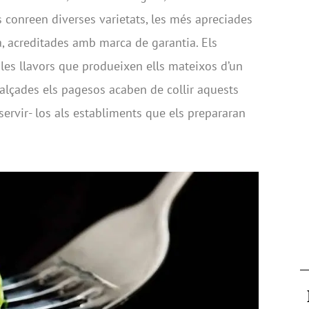
 conreen diverses varietats, les més apreciades
ta, acreditades amb marca de garantia. Els
es llavors que produeixen ells mateixos d’un
s alçades els pagesos acaben de collir aquests
a servir- los als establiments que els prepararan