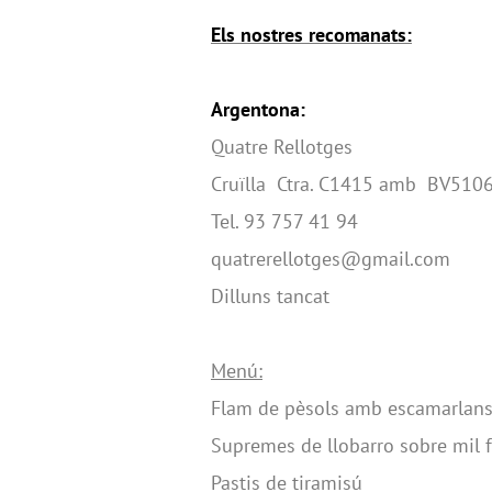
Els nostres recomanats:
Argentona:
Quatre Rellotges
Cruïlla Ctra. C1415 amb BV51
Tel. 93 757 41 94
quatrerellotges@gmail.com
Dilluns tancat
Menú:
Flam de pèsols amb escamarlans
Supremes de llobarro sobre mil f
Pastis de tiramisú