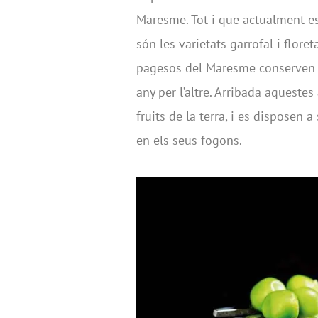
Maresme. Tot i que actualment es
són les varietats garrofal i flore
pagesos del Maresme conserven l
any per l’altre. Arribada aqueste
fruits de la terra, i es disposen 
en els seus fogons.