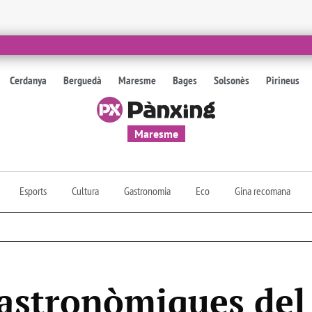
Cerdanya
Berguedà
Maresme
Bages
Solsonès
Pirineus
Maresme
Esports
Cultura
Gastronomia
Eco
Gina recomana
astronòmiques del 