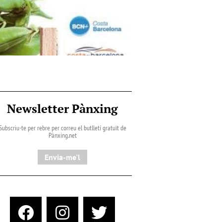
Newsletter Pànxing
Subscriu-te per rebre per correu el butlletí gratuït de
Pànxing.net​
Envia-me'l