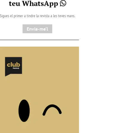
teu WhatsApp
Sigues el primer a tindre la revista a les teves mans.
Envia-me'l