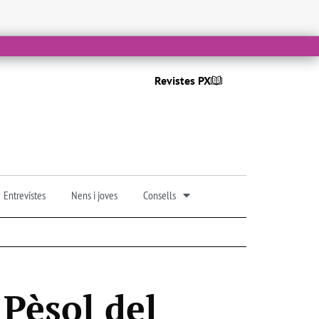
Revistes PX
Entrevistes
Nens i joves
Consells
Pèsol del