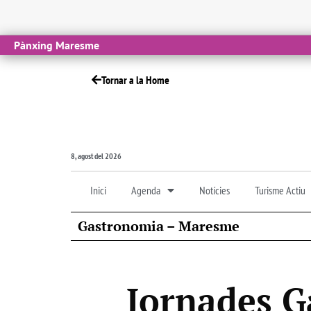
Pànxing Maresme
Tornar a la Home
8, agost del 2026
Inici
Agenda
Notícies
Turisme Actiu
Gastronomia – Maresme
Jornades G