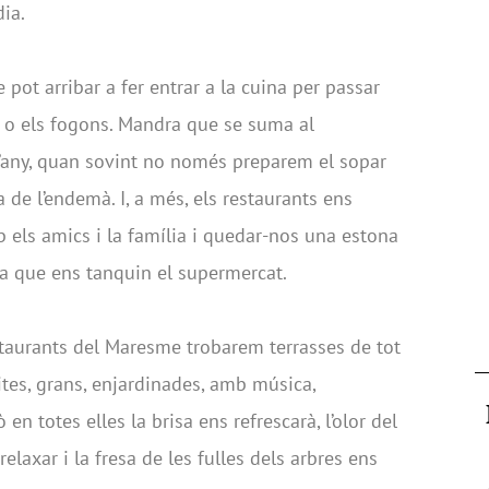
dia.
 pot arribar a fer entrar a la cuina per passar
 o els fogons. Mandra que se suma al
l’any, quan sovint no només preparem el sopar
 de l’endemà. I, a més, els restaurants ens
els amics i la família i quedar-nos una estona
ara que ens tanquin el supermercat.
estaurants del Maresme trobarem terrasses de tot
tites, grans, enjardinades, amb música,
en totes elles la brisa ens refrescarà, l’olor del
relaxar i la fresa de les fulles dels arbres ens