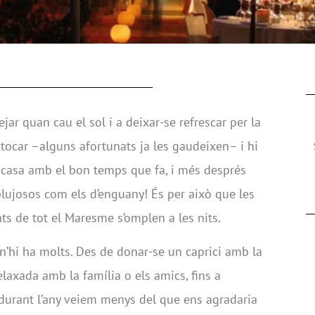
ejar quan cau el sol i a deixar-se refrescar per la
 tocar –alguns afortunats ja les gaudeixen– i hi
casa amb el bon temps que fa, i més després
plujosos com els d’enguany! És per això que les
ants de tot el Maresme s’omplen a les nits.
 n’hi ha molts. Des de donar-se un caprici amb la
laxada amb la família o els amics, fins a
durant l’any veiem menys del que ens agradaria