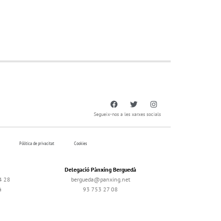
Segueix-nos a les xarxes socials
Pólitica de privacitat
Cookies
Delegació Pànxing Berguedà
4 28
bergueda@panxing.net
à
93 753 27 08