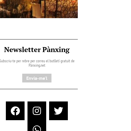
Newsletter Pànxing
Subscriu-te per rebre per correu el butlletí gratuït de
Pànxing.net​
Envia-me'l