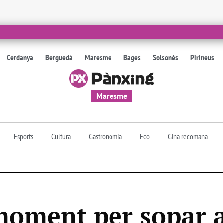
Cerdanya
Berguedà
Maresme
Bages
Solsonès
Pirineus
Maresme
Esports
Cultura
Gastronomia
Eco
Gina recomana
 moment per sopar a