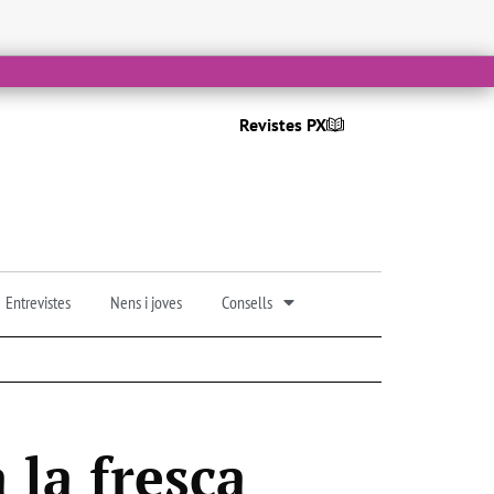
Revistes PX
Entrevistes
Nens i joves
Consells
 la fresca