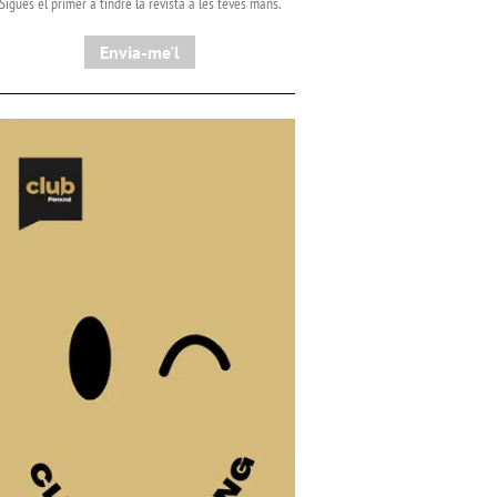
Sigues el primer a tindre la revista a les teves mans.
Envia-me'l