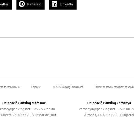
witter
Pinterest
LinkedIn
resa de comunicació
Contacte
© 2020 Pànxing Comunicacó
Termes de servei i condicions de venda
Delegació Pànxing Maresme
Delegació Pànxing Cerdanya
esme@panxing.net – 93 753 27 08
cerdanya@panxing.net – 972 88 2
c Morera 25, 08339 – Vilassar de Dalt
Alfons I, 44 A, 17520 – Puigcerd