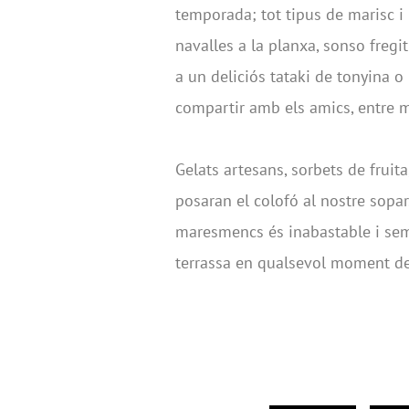
temporada; tot tipus de marisc i 
navalles a la planxa, sonso fregit
a un deliciós tataki de tonyina o
compartir amb els amics, entre mo
Gelats artesans, sorbets de frui
posaran el colofó al nostre sopar.
maresmencs és inabastable i sem
terrassa en qualsevol moment del