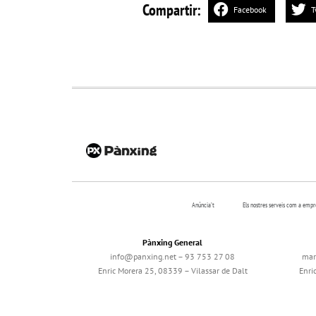
Compartir:
Facebook
T
Anúncia’t
Els nostres serveis com a emp
Pànxing General
info@panxing.net – 93 753 27 08
mar
Enric Morera 25, 08339 – Vilassar de Dalt
Enri