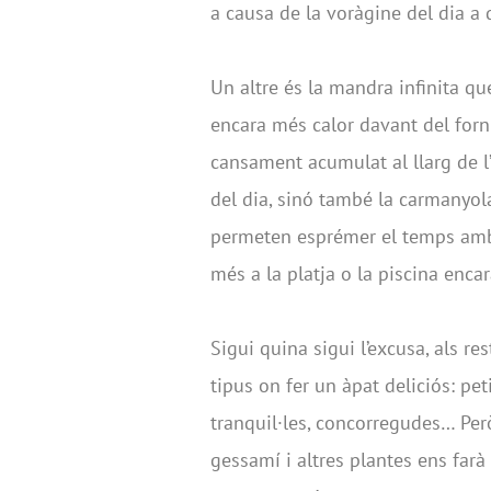
a causa de la voràgine del dia a 
Un altre és la mandra infinita que
encara més calor davant del forn
cansament acumulat al llarg de 
del dia, sinó també la carmanyola
permeten esprémer el temps amb 
més a la platja o la piscina enc
Sigui quina sigui l’excusa, als r
tipus on fer un àpat deliciós: pe
tranquil·les, concorregudes… Però 
gessamí i altres plantes ens farà 