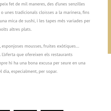
peix fet de mil maneres, des d’unes senzilles
 o unes tradicionals cloïsses a la marinera, fins
 una mica de sushi, i les tapes més variades per
lts altres plats.
ta, esponjoses mousses, fruites exòtiques…
 L’oferta que ofereixen els restaurants
pre hi ha una bona excusa per seure en una
 dia, especialment, per sopar.