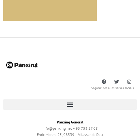
Segueix-nos a les xarxes socials
Pànxing General
info@panxing.net – 93 753 27 08
Enric Morera 25, 08339 – Vilassar de Dalt