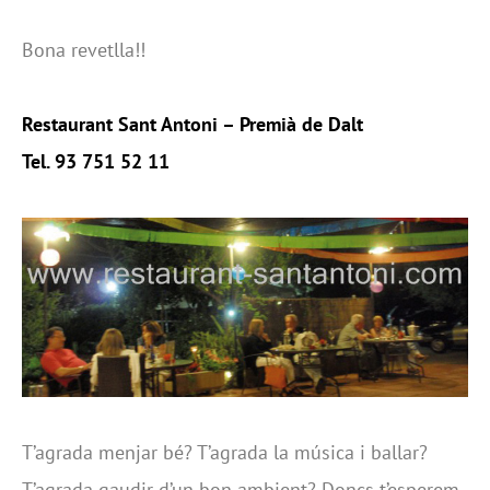
Bona revetlla!!
Restaurant Sant Antoni – Premià de Dalt
Tel. 93 751 52 11
T’agrada menjar bé? T’agrada la música i ballar?
T’agrada gaudir d’un bon ambient? Doncs t’esperem