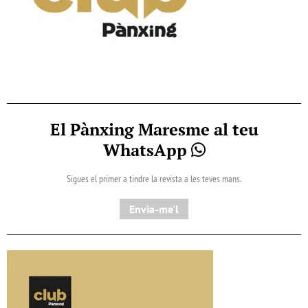
El Pànxing Maresme al teu
WhatsApp
Sigues el primer a tindre la revista a les teves mans.
Envia-me'l