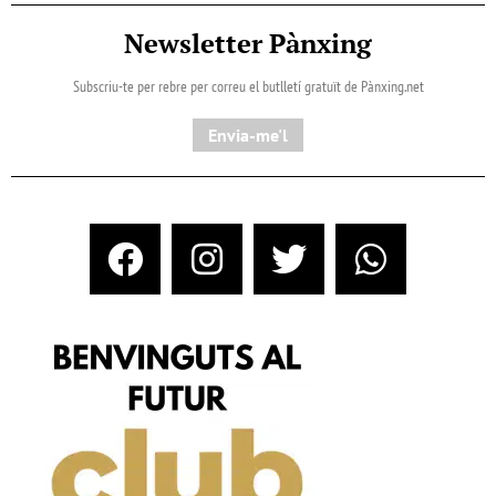
Newsletter Pànxing
Subscriu-te per rebre per correu el butlletí gratuït de Pànxing.net​
Envia-me'l