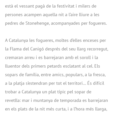
està el vessant pagà de la festivitat i milers de
persones acampen aquella nit a l’aire lliure a les
pedres de Stonehenge, acompanyades per fogueres.
A Catalunya les fogueres, moltes d’elles enceses per
la Flama del Canigó després del seu llarg recorregut,
cremaran arreu i es barrejaran amb el soroll i la
lluentor dels primers petards esclatant al cel. Els
sopars de família, entre amics, populars, a la fresca,
a la platja s’estendran per tot el territori… És difícil
trobar a Catalunya un plat típic pel sopar de
revetlla: mar i muntanya de temporada es barrejaran
en els plats de la nit més curta, i a l’hora més llarga,