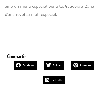
amb un menú especial per a tu. Gaudeix a L’Ona
d’una revetlla molt especial.
Compartir:
Facebook
Twitter
Pinterest
LinkedIn