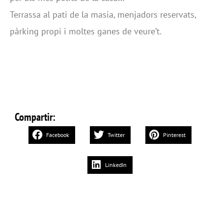
Terrassa al pati de la masia, menjadors reservats,
pàrking propi i moltes ganes de veure’t.
Compartir:
Facebook
Twitter
Pinterest
LinkedIn