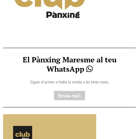
El Pànxing Maresme al teu
WhatsApp
Sigues el primer a tindre la revista a les teves mans.
Envia-me'l