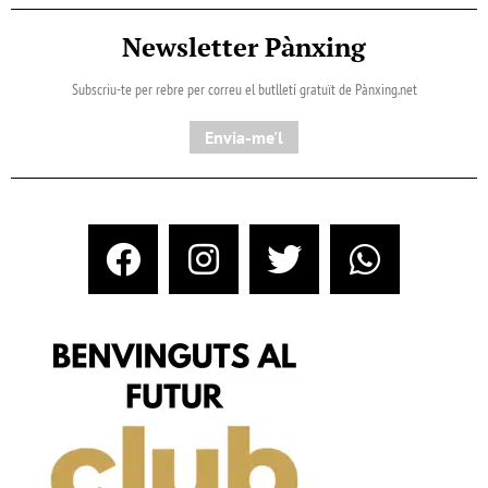
Newsletter Pànxing
Subscriu-te per rebre per correu el butlletí gratuït de Pànxing.net​
Envia-me'l