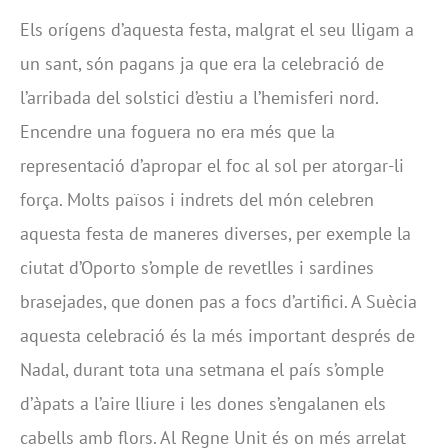
Els orígens d’aquesta festa, malgrat el seu lligam a
un sant, són pagans ja que era la celebració de
l’arribada del solstici d’estiu a l’hemisferi nord.
Encendre una foguera no era més que la
representació d’apropar el foc al sol per atorgar-li
força. Molts països i indrets del món celebren
aquesta festa de maneres diverses, per exemple la
ciutat d’Oporto s’omple de revetlles i sardines
brasejades, que donen pas a focs d’artifici. A Suècia
aquesta celebració és la més important després de
Nadal, durant tota una setmana el país s’omple
d’àpats a l’aire lliure i les dones s’engalanen els
cabells amb flors. Al Regne Unit és on més arrelat