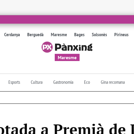
Cerdanya
Berguedà
Maresme
Bages
Solsonès
Pirineus
Maresme
Esports
Cultura
Gastronomia
Eco
Gina recomana
tada a Premià de 