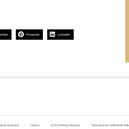
witter
Pinterest
LinkedIn
resa de comunicació
Contacte
© 2020 Pànxing Comunicacó
Termes de servei i condicions de venda