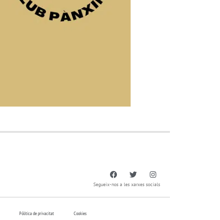
Segueix-nos a les xarxes socials
Pólitica de privacitat
Cookies