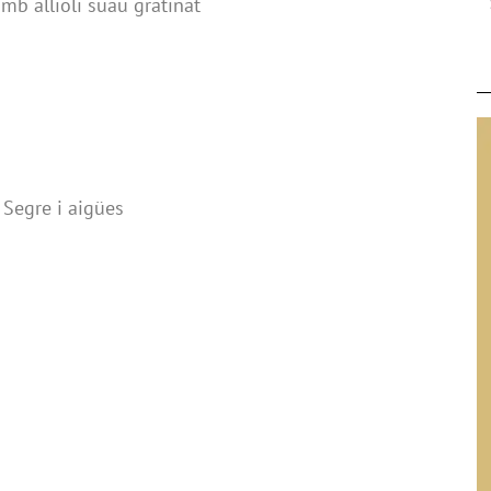
mb allioli suau gratinat
 Segre i aigües