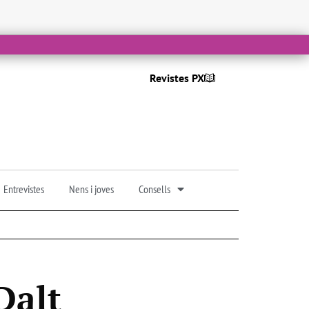
Revistes PX
Entrevistes
Nens i joves
Consells
Dalt