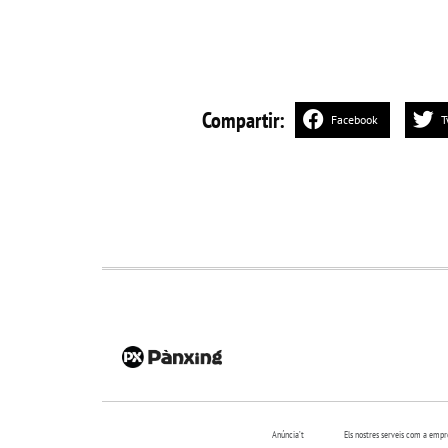
Compartir:
Facebook
T
Anúncia’t
Els nostres serveis com a emp