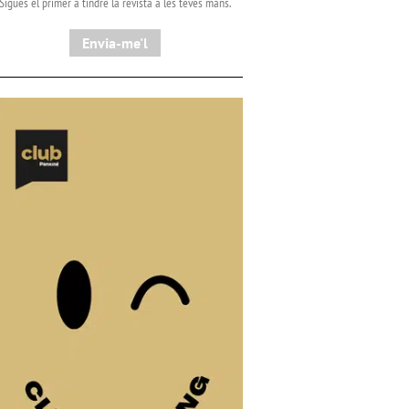
Sigues el primer a tindre la revista a les teves mans.
Envia-me'l