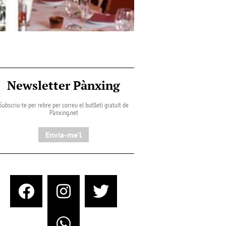
Newsletter Pànxing
Subscriu-te per rebre per correu el butlletí gratuït de
Pànxing.net​
Envia-me'l