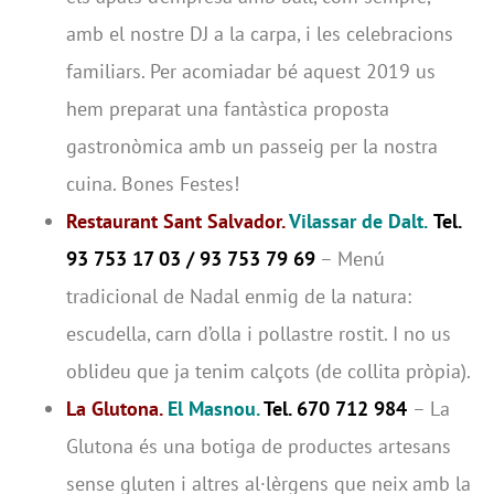
amb el nostre DJ a la carpa, i les celebracions
familiars. Per acomiadar bé aquest 2019 us
hem preparat una fantàstica proposta
gastronòmica amb un passeig per la nostra
cuina. Bones Festes!
Restaurant Sant Salvador.
Vilassar de Dalt.
Tel.
93 753 17 03 / 93 753 79 69
– Menú
tradicional de Nadal enmig de la natura:
escudella, carn d’olla i pollastre rostit. I no us
oblideu que ja tenim calçots (de collita pròpia).
La Glutona.
El Masnou
.
Tel. 670 712 984
– La
Glutona és una botiga de productes artesans
sense gluten i altres al·lèrgens que neix amb la