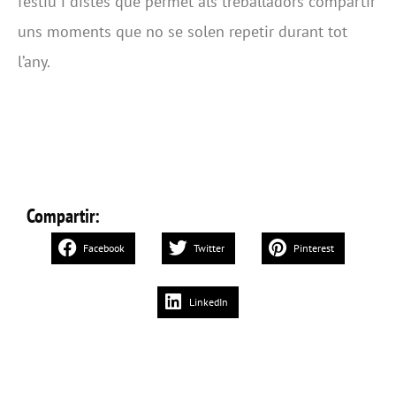
festiu i distès que permet als treballadors compartir
uns moments que no se solen repetir durant tot
l’any.
Compartir:
Facebook
Twitter
Pinterest
LinkedIn