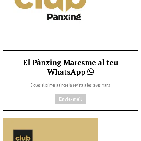
El Pànxing Maresme al teu
WhatsApp
Sigues el primer a tindre la revista a les teves mans.
Envia-me'l