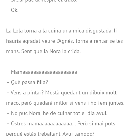
– Ok.
La Lola torna a la cuina una mica disgustada, li
hauria agradat veure l’Agnès. Torna a rentar-se les
mans. Sent que la Nora la crida.
– Mamaaaaaaaaaaaaaaaaaaaa
– Què passa filla?
– Vens a pintar? M’està quedant un dibuix molt
maco, però quedarà millor si vens i ho fem juntes.
– No puc Nora, he de cuinar tot el dia avui.
– Ostres mamaaaaaaaaaaaa… Però si mai pots
perquè estàs treballant. Avui tampoc?