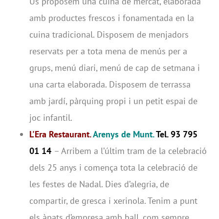
Us proposem una cuina de mercat, elaborada
amb productes frescos i fonamentada en la
cuina tradicional. Disposem de menjadors
reservats per a tota mena de menús per a
grups, menú diari, menú de cap de setmana i
una carta elaborada. Disposem de terrassa
amb jardí, pàrquing propi i un petit espai de
joc infantil.
L'Era Restaurant.
Arenys de Munt.
Tel.
93 795
01 14
– Arribem a l’últim tram de la celebració
dels 25 anys i comença tota la celebració de
les festes de Nadal. Dies d’alegria, de
compartir, de gresca i xerinola. Tenim a punt
els àpats d’empresa amb ball, com sempre,