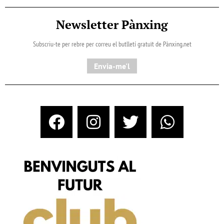
Newsletter Pànxing
Subscriu-te per rebre per correu el butlletí gratuït de Pànxing.net​
Envia-me'l