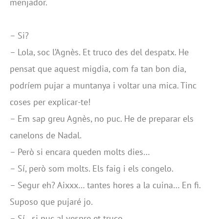
menjador.
– Si?
– Lola, soc l’Agnès. Et truco des del despatx. He
pensat que aquest migdia, com fa tan bon dia,
podríem pujar a muntanya i voltar una mica. Tinc
coses per explicar-te!
– Em sap greu Agnès, no puc. He de preparar els
canelons de Nadal.
– Però si encara queden molts dies…
– Sí, però som molts. Els faig i els congelo.
– Segur eh? Aixxx… tantes hores a la cuina… En fi.
Suposo que pujaré jo.
– Sí…si puc al vespre et truco.