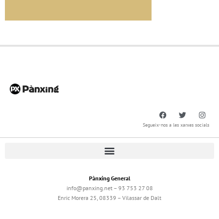
Segueix-nos a les xarxes socials
Pànxing General
info@panxing.net – 93 753 27 08
Enric Morera 25, 08339 – Vilassar de Dalt