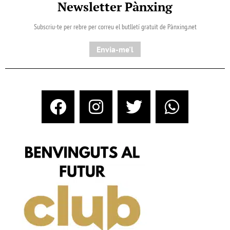
Newsletter Pànxing
Subscriu-te per rebre per correu el butlletí gratuït de Pànxing.net​
Envia-me'l