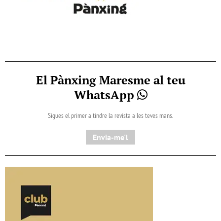
El Pànxing Maresme al teu
WhatsApp
Sigues el primer a tindre la revista a les teves mans.
Envia-me'l