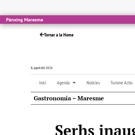
Pànxing Maresme
Tornar a la Home
8, agost del 2026
Inici
Agenda
Notícies
Turisme Actiu
Gastronomia – Maresme
Serhs inau