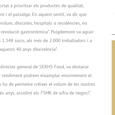
tat a prioritzar els productes de qualitat,
 i el paisatge. En aquest sentit, va dir que
olum, d’escoles, hospitals o residències, no
 revolució gastronòmica”. Puigdemont va agrair
s 1.348 socis, als més de 2.000 treballadors i a
aquests 40 anys d’existència”.
 director general de SERHS Food, va destacar
alt rendiment podrem eixamplar enormement el
ns ha de permetre créixer el volum de les nostres
s anys, assolint els 75M€ de xifra de negoci”.