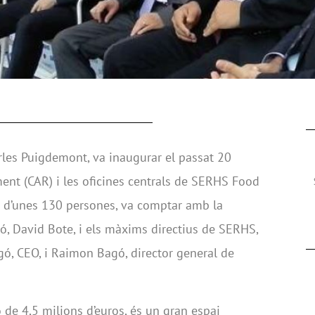
arles Puigdemont, va inaugurar el passat 20
ment (CAR) i les oficines centrals de SERHS Food
ia d’unes 130 persones, va comptar amb la
ró, David Bote, i els màxims directius de SERHS,
ó, CEO, i Raimon Bagó, director general de
 de 4,5 milions d’euros, és un gran espai