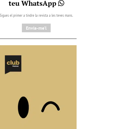
teu WhatsApp
Sigues el primer a tindre la revista a les teves mans.
Envia-me'l