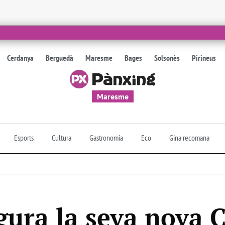
Cerdanya
Berguedà
Maresme
Bages
Solsonès
Pirineus
Maresme
Esports
Cultura
Gastronomia
Eco
Gina recomana
gura la seva nova C