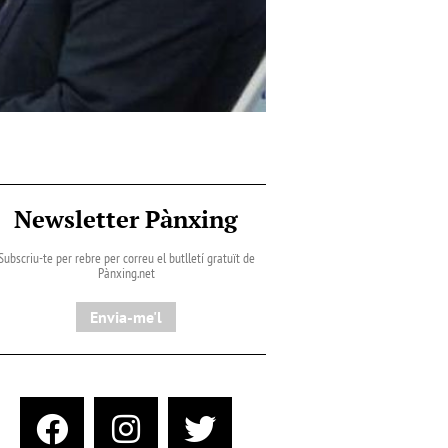
Newsletter Pànxing
Subscriu-te per rebre per correu el butlletí gratuït de
Pànxing.net​
Envia-me'l