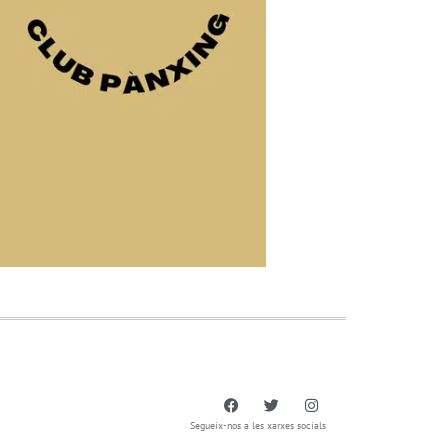
Segueix-nos a les xarxes socials