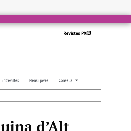
Revistes PX
Entrevistes
Nens i joves
Consells
uina d’Alt