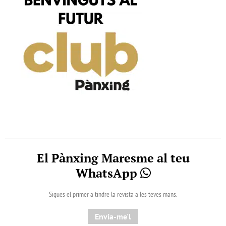
El Pànxing Maresme al teu
WhatsApp
Sigues el primer a tindre la revista a les teves mans.
Envia-me'l