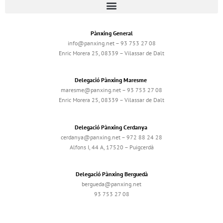
Pànxing General
info@panxing.net – 93 753 27 08
Enric Morera 25, 08339 – Vilassar de Dalt
Delegació Pànxing Maresme
maresme@panxing.net – 93 753 27 08
Enric Morera 25, 08339 – Vilassar de Dalt
Delegació Pànxing Cerdanya
cerdanya@panxing.net – 972 88 24 28
Alfons I, 44 A, 17520 – Puigcerdà
Delegació Pànxing Berguedà
bergueda@panxing.net
93 753 27 08