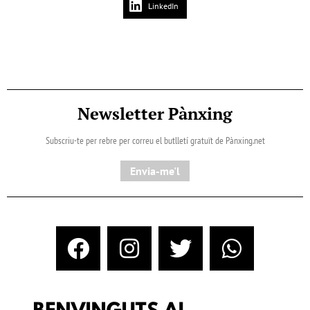
LinkedIn
Newsletter Pànxing
Subscriu-te per rebre per correu el butlletí gratuït de Pànxing.net​
Envia-me'l