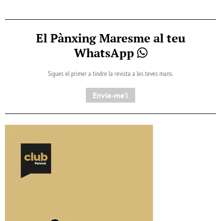
El Pànxing Maresme al teu
WhatsApp
Sigues el primer a tindre la revista a les teves mans.
Envia-me'l