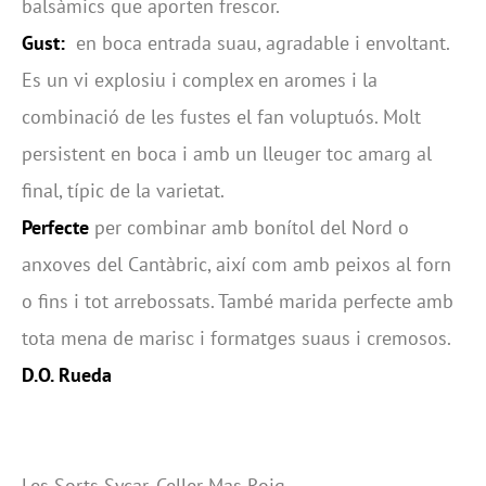
balsàmics que aporten frescor.
Gust:
en boca entrada suau, agradable i envoltant.
Es un vi explosiu i complex en aromes i la
combinació de les fustes el fan voluptuós. Molt
persistent en boca i amb un lleuger toc amarg al
final, típic de la varietat.
Perfecte
per combinar amb bonítol del Nord o
anxoves del Cantàbric, així com amb peixos al forn
o fins i tot arrebossats. També marida perfecte amb
tota mena de marisc i formatges suaus i cremosos.
D.O. Rueda
Les Sorts Sycar. Celler Mas Roig