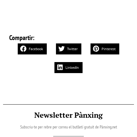
Compartir:
Facebook
Twitter
Pinterest
LinkedIn
Newsletter Pànxing
Subscriu-te per rebre per correu el butlletí gratuït de Pànxing.net​