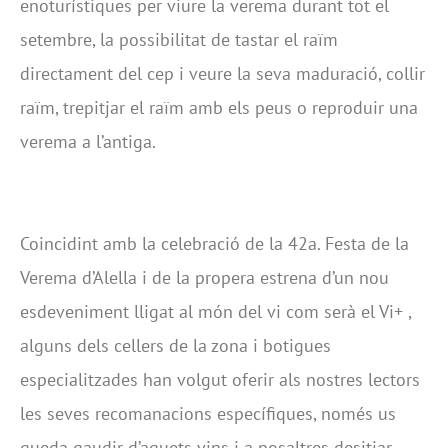
enoturístiques per viure la verema durant tot el
setembre, la possibilitat de tastar el raïm
directament del cep i veure la seva maduració, collir
raïm, trepitjar el raïm amb els peus o reproduir una
verema a l’antiga.
Coincidint amb la celebració de la 42a. Festa de la
Verema d’Alella i de la propera estrena d’un nou
esdeveniment lligat al món del vi com serà el Vi+ ,
alguns dels cellers de la zona i botigues
especialitzades han volgut oferir als nostres lectors
les seves recomanacions específiques, només us
queda gaudir d’aquets vins i a nosaltres desitjar-