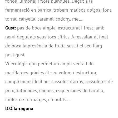
fonoll, llimona) i flors blanques. Degut a la
fermentació en barrica, trobem matisos dolços: fons
torrat, canyella, caramel, codony, mel…
Gust:
pas de boca ampla, estructurat i fresc, amb
nervi degut als seus tocs cítrics. A ressaltar al final
de boca la presència de fruits secs i el seu llarg
post-gust.
Vi ecològic que permet un ampli ventall de
maridatges gràcies al seu volum i estructura,
complement ideal per cassoles d’arròs, cassoletes de
peix, xatonades, coques, esqueixades de bacallà,
taules de formatges, embotits…
D.O.Tarragona