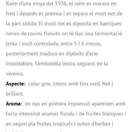
Raïm d’una vinya del 1936, el raïm es macera en
fred i després es premsa i es separa el most net de
la part sòlida. El most net es diposita en barriques
noves de roures francès on té lloc una fermentació
lenta i molt controlada, entre 5 i 6 mesos,
posteriorment madura en dipòsits d’acer
inoxidables. S’embotella l’estiu següent de la
verema.
Aspecte:
color groc intens amb tins verd. Net i
brillant.
Aroma:
en nas en primera impressió apareixen amb
forta intensitat aromes florals i de fruites blanques i
en segon pla fruites tropicals i notes d’herbes i