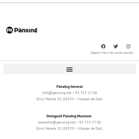
Segueix-nos a les xarxes socials
Pànxing General
info@panxing.net – 93 753 27 08
Enric Morera 25, 08339 – Vilassar de Dalt
Delegació Pànxing Maresme
maresme@panxing.net – 93 753 27 08
Enric Morera 25, 08339 – Vilassar de Dalt