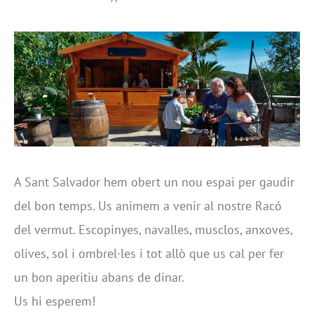
A Sant Salvador hem obert un nou espai per gaudir
del bon temps. Us animem a venir al nostre Racó
del vermut. Escopinyes, navalles, musclos, anxoves,
olives, sol i ombrel·les i tot allò que us cal per fer
un bon aperitiu abans de dinar.
Us hi esperem!