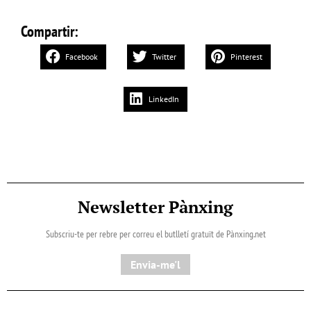
Compartir:
Facebook
Twitter
Pinterest
LinkedIn
Newsletter Pànxing
Subscriu-te per rebre per correu el butlletí gratuït de Pànxing.net​
Envia-me'l