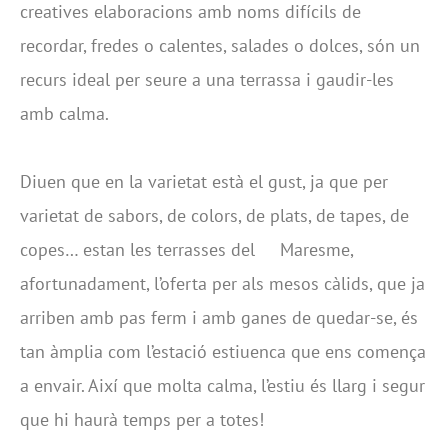
creatives elaboracions amb noms difícils de
recordar, fredes o calentes, salades o dolces, són un
recurs ideal per seure a una terrassa i gaudir-les
amb calma.
Diuen que en la varietat està el gust, ja que per
varietat de sabors, de colors, de plats, de tapes, de
copes… estan les terrasses del Maresme,
afortunadament, l’oferta per als mesos càlids, que ja
arriben amb pas ferm i amb ganes de quedar-se, és
tan àmplia com l’estació estiuenca que ens comença
a envair. Així que molta calma, l’estiu és llarg i segur
que hi haurà temps per a totes!