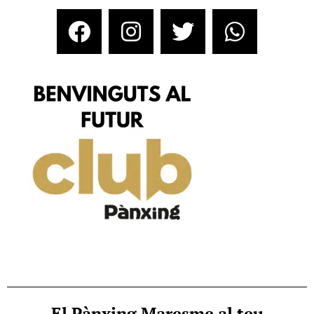
El Pànxing Maresme al teu