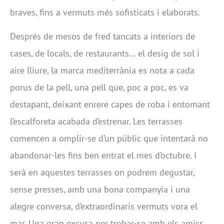
braves, fins a vermuts més sofisticats i elaborats.
Després de mesos de fred tancats a interiors de
cases, de locals, de restaurants… el desig de sol i
aire lliure, la marca mediterrània es nota a cada
porus de la pell, una pell que, poc a poc, es va
destapant, deixant enrere capes de roba i entomant
l’escalforeta acabada d’estrenar. Les terrasses
comencen a omplir-se d’un públic que intentarà no
abandonar-les fins ben entrat el mes d’octubre. I
serà en aquestes terrasses on podrem degustar,
sense presses, amb una bona companyia i una
alegre conversa, d’extraordinaris vermuts vora el
mar. Una gran excusa per trobar-se amb els amics.