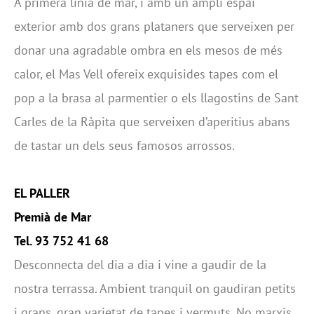
A primera línia de mar, i amb un ampli espai
exterior amb dos grans plataners que serveixen per
donar una agradable ombra en els mesos de més
calor, el Mas Vell ofereix exquisides tapes com el
pop a la brasa al parmentier o els llagostins de Sant
Carles de la Ràpita que serveixen d’aperitius abans
de tastar un dels seus famosos arrossos.
EL PALLER
Premià de Mar
Tel. 93 752 41 68
Desconnecta del dia a dia i vine a gaudir de la
nostra terrassa. Ambient tranquil on gaudiran petits
i grans, gran varietat de tapes i vermuts. No marxis