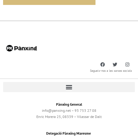
Segueix-nos a les xarxes socials
Pànxing General
info@panxing.net – 93 753 27 08
Enric Morera 25, 08339 – Vilassar de Dalt
Delegació Pànxing Maresme