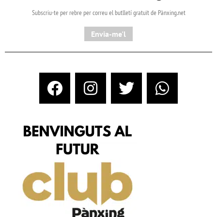
Subscriu-te per rebre per correu el butlletí gratuït de Pànxing.net​
Envia-me'l