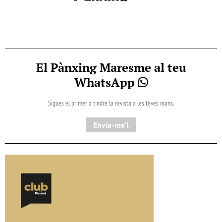
El Pànxing Maresme al teu
WhatsApp
Sigues el primer a tindre la revista a les teves mans.
Envia-me'l