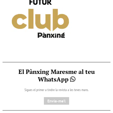
El Pànxing Maresme al teu
WhatsApp
Sigues el primer a tindre la revista a les teves mans.
Envia-me'l