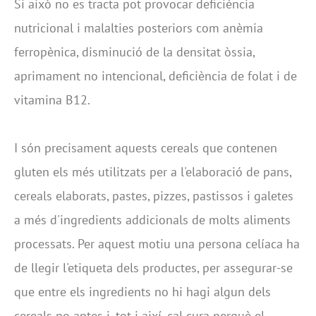
Si això no es tracta pot provocar deficiència
nutricional i malalties posteriors com anèmia
ferropènica, disminució de la densitat òssia,
aprimament no intencional, deficiència de folat i de
vitamina B12.
I són precisament aquests cereals que contenen
gluten els més utilitzats per a l'elaboració de pans,
cereals elaborats, pastes, pizzes, pastissos i galetes
a més d'ingredients addicionals de molts aliments
processats. Per aquest motiu una persona celíaca ha
de llegir l'etiqueta dels productes, per assegurar-se
que entre els ingredients no hi hagi algun dels
cereals no aptes i, tot i així, cal cura perquè el