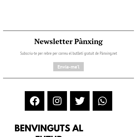
Newsletter Pànxing
Subscriu-te per rebre per correu el butlletí gratuït de Pànxing.net​
Envia-me'l