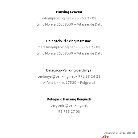
Pànxing General
info@panxing.net – 93 753 27 08
Enric Morera 25, 08339 – Vilassar de Dalt
Delegació Pànxing Maresme
maresme@panxing.net – 93 753 27 08
Enric Morera 25, 08339 – Vilassar de Dalt
Delegació Pànxing Cerdanya
cerdanya@panxing.net – 972 88 24 28
Alfons I, 44 A, 17520 – Puigcerdà
Delegació Pànxing Berguedà
bergueda@panxing.net
93 753 27 08
Associat a l'àrea digital