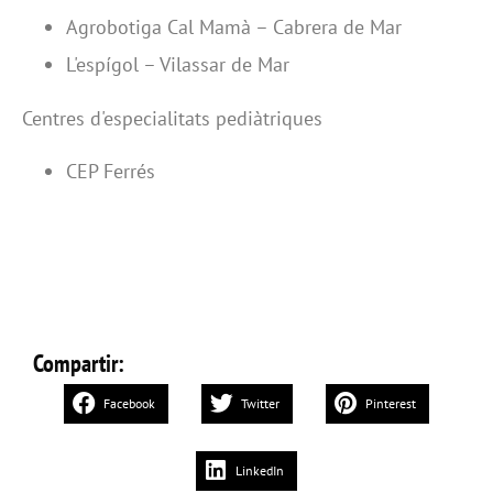
Agrobotiga Cal Mamà – Cabrera de Mar
L'espígol – Vilassar de Mar
Centres d'especialitats pediàtriques
CEP Ferrés
Compartir:
Facebook
Twitter
Pinterest
LinkedIn