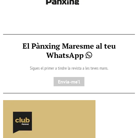
El Pànxing Maresme al teu
WhatsApp
Sigues el primer a tindre la revista a les teves mans.
Envia-me'l