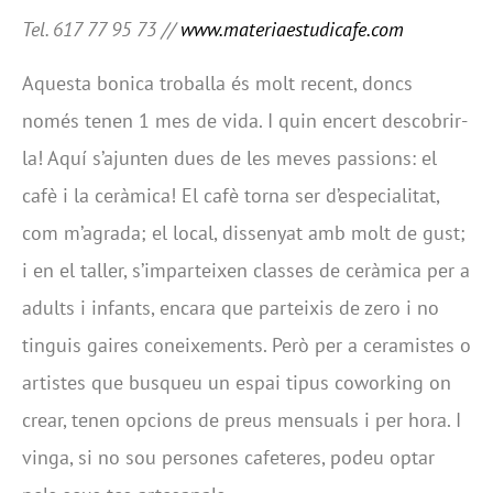
Tel. 617 77 95 73 //
www.materiaestudicafe.com
Aquesta bonica troballa és molt recent, doncs
només tenen 1 mes de vida. I quin encert descobrir-
la! Aquí s’ajunten dues de les meves passions: el
cafè i la ceràmica! El cafè torna ser d’especialitat,
com m’agrada; el local, dissenyat amb molt de gust;
i en el taller, s’imparteixen classes de ceràmica per a
adults i infants, encara que parteixis de zero i no
tinguis gaires coneixements. Però per a ceramistes o
artistes que busqueu un espai tipus coworking on
crear, tenen opcions de preus mensuals i per hora. I
vinga, si no sou persones cafeteres, podeu optar