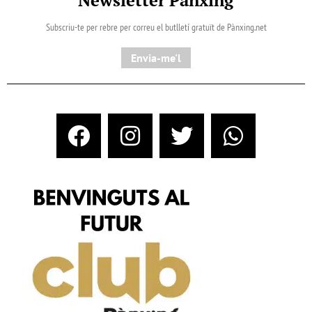
Subscriu-te per rebre per correu el butlletí gratuït de Pànxing.net​
Envia-me'l