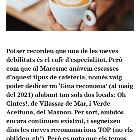
Potser recordeu que una de les meves
debilitats és el cafè d’especialitat. Però
com que al Maresme anàvem escasses
d’aquest tipus de cafeteria, només vaig
poder dedicar un ‘Gina recomana’ (al maig
del 2021) alabant tan sols dos locals: Oh
Cintes!, de Vilassar de Mar, i Verde
Aceituna, del Masnou. Per sort, ambdós
encara continuen existint, i segueixen
dins les meves recomanacions TOP (no els
oblideu, eh!). Però es nota que els temps