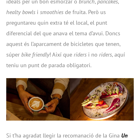
ideals per un bon esmorzar o
brunch
,
pancakes
,
healty bowls
i
smoothies
de fruita. Però us
preguntareu quin extra té el local, el punt
diferencial del que anava el tema d’avui. Doncs
aquest és l’aparcament de bicicletes que tenen,
súper
bike friendly
! Així que
riders
i no
riders
, aquí
teniu un punt de parada obligatori.
Si t’ha agradat llegir la recomanació de la Gina
Un