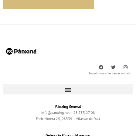
Segueix-nos a les xarxes socials
Pànxing General
info@panxing.net – 93 753 27 08
Enric Morera 25, 08339 – Vilassar de Dalt
Delegació Pànxing Maresme