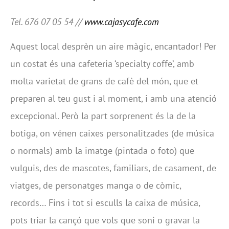
Tel. 676 07 05 54 //
www.cajasycafe.com
Aquest local desprèn un aire màgic, encantador! Per
un costat és una cafeteria ‘specialty coffe’, amb
molta varietat de grans de cafè del món, que et
preparen al teu gust i al moment, i amb una atenció
excepcional. Però la part sorprenent és la de la
botiga, on vénen caixes personalitzades (de música
o normals) amb la imatge (pintada o foto) que
vulguis, des de mascotes, familiars, de casament, de
viatges, de personatges manga o de còmic,
records… Fins i tot si esculls la caixa de música,
pots triar la cançó que vols que soni o gravar la