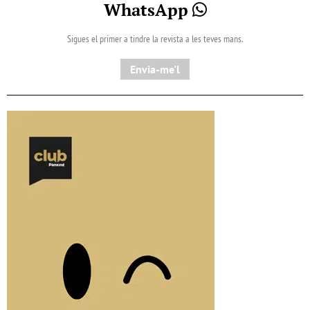
WhatsApp
Sigues el primer a tindre la revista a les teves mans.
Envia-me'l