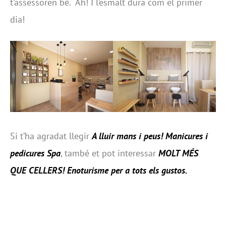
t’assessoren bé. Ah! I l’esmalt dura com el primer
dia!
Si t’ha agradat llegir
A lluir mans i peus! Manicures i
pedicures Spa
, també et pot interessar
MOLT MÉS
QUE CELLERS! Enoturisme per a tots els gustos
.