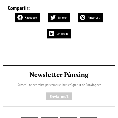
Compartir:
Facebook
Twitter
Pinterest
LinkedIn
Newsletter Pànxing
Subscriu-te per rebre per correu el butlletí gratuït de Pànxing.net​
Envia-me'l