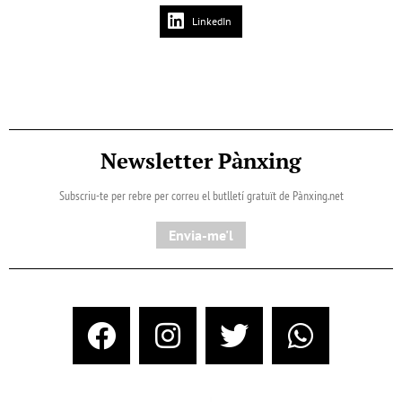
LinkedIn
Newsletter Pànxing
Subscriu-te per rebre per correu el butlletí gratuït de Pànxing.net​
Envia-me'l