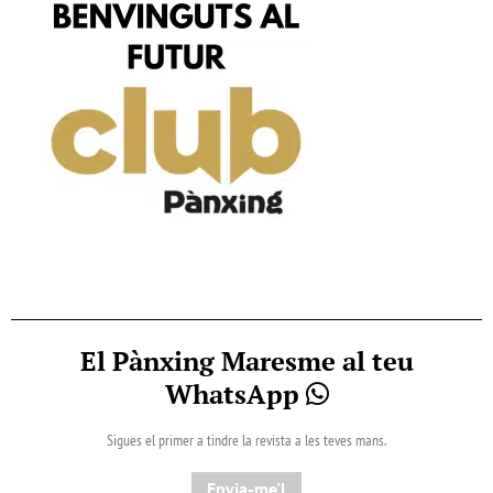
El Pànxing Maresme al teu
WhatsApp
Sigues el primer a tindre la revista a les teves mans.
Envia-me'l