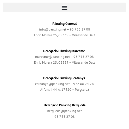
Pànxing General
info@panxing.net – 93 753 27 08
Enric Morera 25, 08339 – Vilassar de Dalt
Delegació Pànxing Maresme
maresme@panxing.net – 93 753 27 08
Enric Morera 25, 08339 – Vilassar de Dalt
Delegació Pànxing Cerdanya
cerdanya@panxing.net – 972 88 24 28
Alfons I, 44 A, 17520 – Puigcerdà
Delegació Pànxing Berguedà
bergueda@panxing.net
93 753 27 08