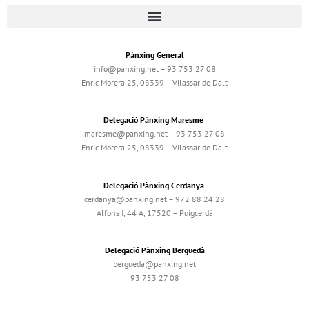
Pànxing General
info@panxing.net – 93 753 27 08
Enric Morera 25, 08339 – Vilassar de Dalt
Delegació Pànxing Maresme
maresme@panxing.net – 93 753 27 08
Enric Morera 25, 08339 – Vilassar de Dalt
Delegació Pànxing Cerdanya
cerdanya@panxing.net – 972 88 24 28
Alfons I, 44 A, 17520 – Puigcerdà
Delegació Pànxing Berguedà
bergueda@panxing.net
93 753 27 08