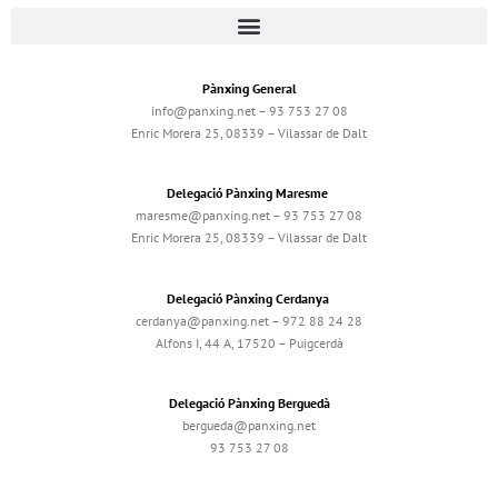
Pànxing General
info@panxing.net – 93 753 27 08
Enric Morera 25, 08339 – Vilassar de Dalt
Delegació Pànxing Maresme
maresme@panxing.net – 93 753 27 08
Enric Morera 25, 08339 – Vilassar de Dalt
Delegació Pànxing Cerdanya
cerdanya@panxing.net – 972 88 24 28
Alfons I, 44 A, 17520 – Puigcerdà
Delegació Pànxing Berguedà
bergueda@panxing.net
93 753 27 08