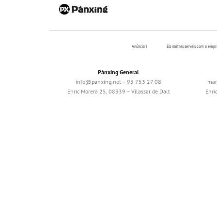
Anúncia’t
Els nostres serveis com a emp
Pànxing General
info@panxing.net – 93 753 27 08
mar
Enric Morera 25, 08339 – Vilassar de Dalt
Enri