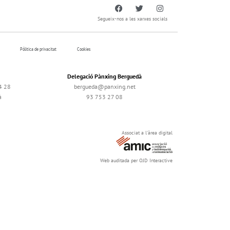
Segueix-nos a les xarxes socials
Pólitica de privacitat
Cookies
Delegació Pànxing Berguedà
4 28
bergueda@panxing.net
à
93 753 27 08
Associat a l'àrea digital
Web auditada per OJD Interactive