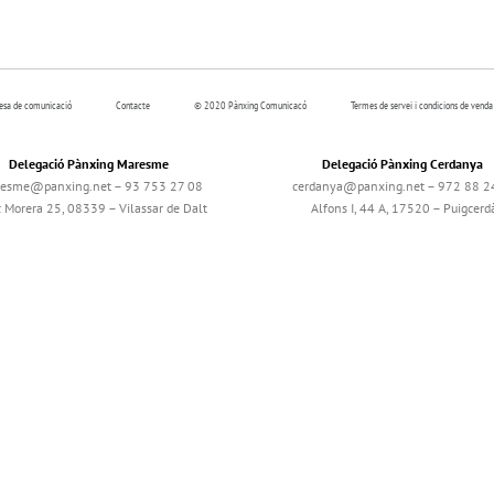
resa de comunicació
Contacte
© 2020 Pànxing Comunicacó
Termes de servei i condicions de venda
Delegació Pànxing Maresme
Delegació Pànxing Cerdanya
esme@panxing.net – 93 753 27 08
cerdanya@panxing.net – 972 88 2
c Morera 25, 08339 – Vilassar de Dalt
Alfons I, 44 A, 17520 – Puigcerd