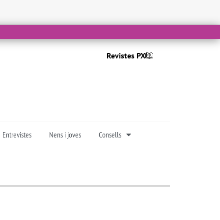
Revistes PX
Entrevistes
Nens i joves
Consells