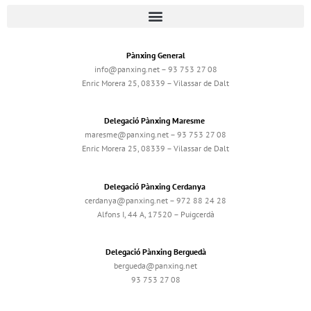
Pànxing General
info@panxing.net – 93 753 27 08
Enric Morera 25, 08339 – Vilassar de Dalt
Delegació Pànxing Maresme
maresme@panxing.net – 93 753 27 08
Enric Morera 25, 08339 – Vilassar de Dalt
Delegació Pànxing Cerdanya
cerdanya@panxing.net – 972 88 24 28
Alfons I, 44 A, 17520 – Puigcerdà
Delegació Pànxing Berguedà
bergueda@panxing.net
93 753 27 08