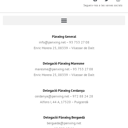
Segueix-nos a les xarxes socials
Pànxing General
info@panxing.net – 93 753 27 08
Enric Morera 25, 08339 – Vilassar de Dalt
Delegació Pànxing Maresme
maresme@panxing.net – 93 753 27 08
Enric Morera 25, 08339 – Vilassar de Dalt
Delegació Pànxing Cerdanya
cerdanya@panxing.net – 972 88 24 28
Alfons I, 44 A, 17520 – Puigcerdà
Delegació Pànxing Berguedà
bergueda@panxing.net