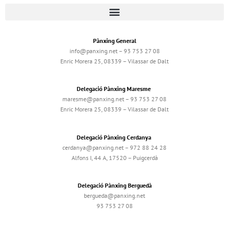
Pànxing General
info@panxing.net – 93 753 27 08
Enric Morera 25, 08339 – Vilassar de Dalt
Delegació Pànxing Maresme
maresme@panxing.net – 93 753 27 08
Enric Morera 25, 08339 – Vilassar de Dalt
Delegació Pànxing Cerdanya
cerdanya@panxing.net – 972 88 24 28
Alfons I, 44 A, 17520 – Puigcerdà
Delegació Pànxing Berguedà
bergueda@panxing.net
93 753 27 08