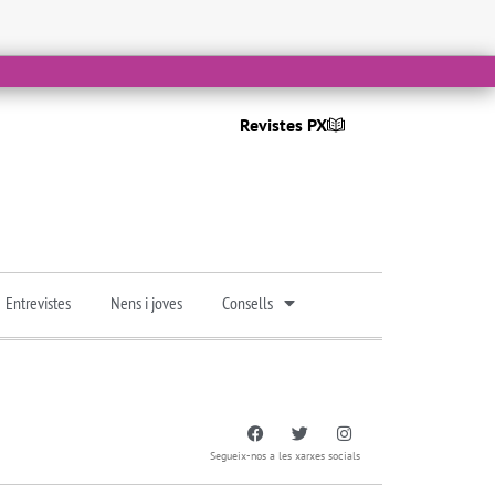
Revistes PX
Entrevistes
Nens i joves
Consells
Segueix-nos a les xarxes socials