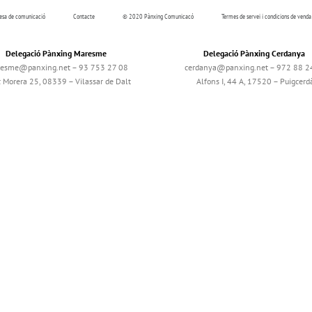
resa de comunicació
Contacte
© 2020 Pànxing Comunicacó
Termes de servei i condicions de venda
Delegació Pànxing Maresme
Delegació Pànxing Cerdanya
esme@panxing.net – 93 753 27 08
cerdanya@panxing.net – 972 88 2
c Morera 25, 08339 – Vilassar de Dalt
Alfons I, 44 A, 17520 – Puigcerd