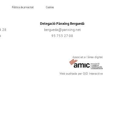
Pólitica de privacitat
Cookies
Delegació Pànxing Berguedà
4 28
bergueda@panxing.net
à
93 753 27 08
Associat a l'àrea digital
Web auditada per OJD Interactive