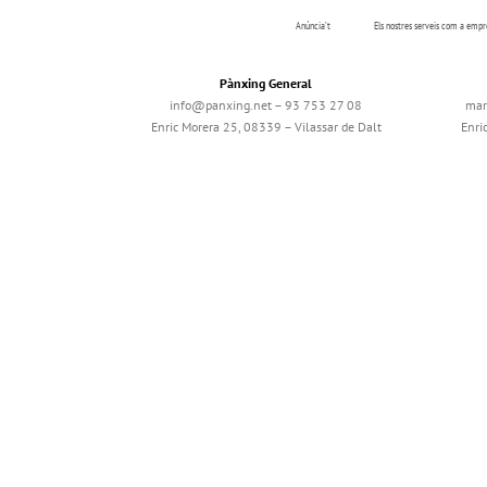
Anúncia’t
Els nostres serveis com a emp
Pànxing General
info@panxing.net – 93 753 27 08
mar
Enric Morera 25, 08339 – Vilassar de Dalt
Enri