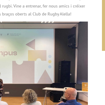
 rugbi. Vine a entrenar, fer nous amics i créixer
 braços oberts al Club de Rugby Alella!