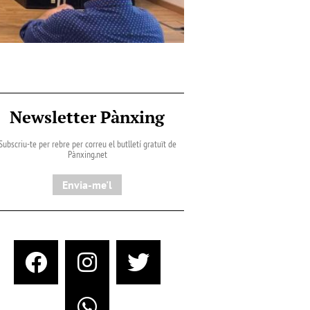
Newsletter Pànxing
Subscriu-te per rebre per correu el butlletí gratuït de
Pànxing.net​
Envia-me'l