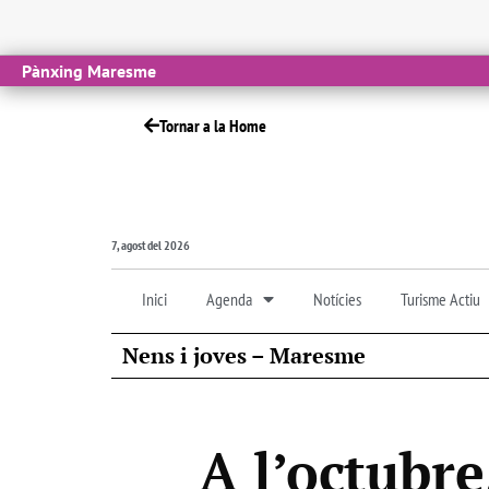
Pànxing Maresme
Tornar a la Home
7, agost del 2026
Inici
Agenda
Notícies
Turisme Actiu
Nens i joves – Maresme
A l’octubre