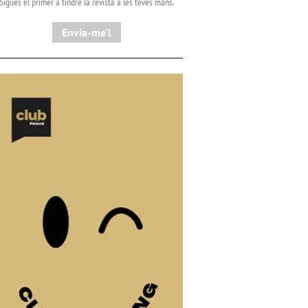
Sigues el primer a tindre la revista a les teves mans.
Envia-me'l