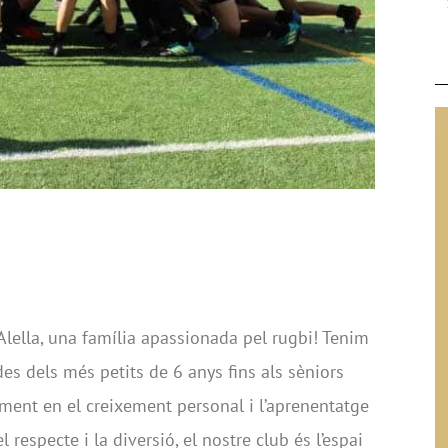
Alella, una família apassionada pel rugbi! Tenim
des dels més petits de 6 anys fins als sèniors
ment en el creixement personal i l’aprenentatge
l respecte i la diversió, el nostre club és l’espai