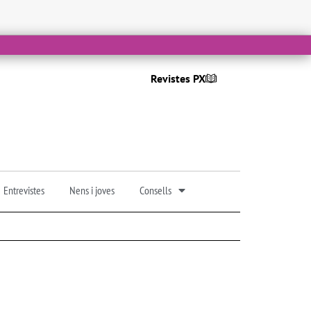
Revistes PX
Entrevistes
Nens i joves
Consells