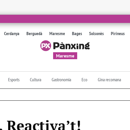
Cerdanya
Berguedà
Maresme
Bages
Solsonès
Pirineus
Maresme
Esports
Cultura
Gastronomia
Eco
Gina recomana
, Reactiva’t!